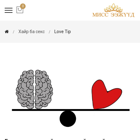
0
Хайр ба секс
Love Tip