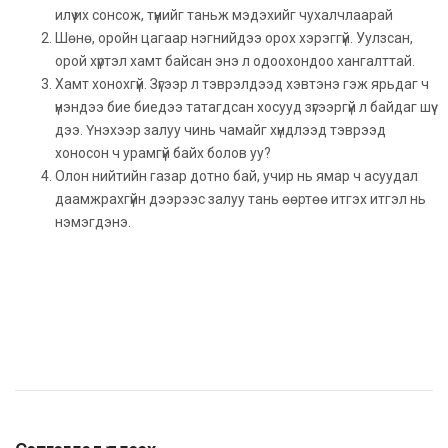
илүү их сонсож, түүнийг таньж мэдэхийг чухалчлаарай
Шөнө, оройн цагаар нэгнийдээ орох хэрэггүй. Уулзсан,
орой хүртэл хамт байсан энэ л одоохондоо хангалттай.
Хамт хонохгүй. Зүгээр л тэврэлдээд хэвтэнэ гэж ярьдаг ч
үнэндээ бие биедээ татагдсан хосууд зүгээргүй л байдаг шүү
дээ. Үнэхээр залуу чинь чамайг хүндлээд тэврээд
хоносон ч урамгүй байх болов уу?
Олон нийтийн газар дотно бай, учир нь ямар ч асуудал
даамжрахгүйн дээрээс залуу тань өөртөө итгэх итгэл нь
нэмэгдэнэ.