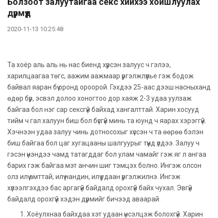
Болзоот залуутайгаа секс хийхээ хойшлуулах
дүрмүүд
2020-11-13 10:25:48
Та хоёр аль аль нь нас биенд хүрсэн залуус ч гэлээ,
харилцаагаа төгс, аажим аажмаар үргэлжлүүлье гэж бодож
байвал яаран бүү оронд ороорой. Гэхдээ 25-аас дээш насныханд
өдөр бүр, эсвэл долоо хоногтоо дор хаяж 2-3 удаа уулзаж
байгаа бол нэг сар сексгүй байхад хангалттай. Харин хосууд
тийм ч гал халуун биш бол бүсгүй минь та юунд ч яарах хэрэггүй.
Хэчнээн удаа залуу чинь дотносохыг хүссэн ч та өөрөө бэлэн
биш байгаа бол цаг хугацааны шалгуурыг түүнд үлдээ. Залуу ч
гэсэн үнэндээ чамд татагддаг бол улам чамайг гэж яг л ангаа
барих гэж байгаа мэт анчин шиг тэмцэх болно. Ингэж олсон
олз илүү амттай, илүү нандин, илүү удаан үргэлжилнэ. Ингэж
хүлээлгэхдээ бас аргагүй байдалд орохгүй байх чухал. Эвгүй
байдалд орохгүй хэдэн дүрмийг бичээд аваарай.
Хоёулхнаа байхдаа хэт удаан үнсэлцэж болохгүй. Харин