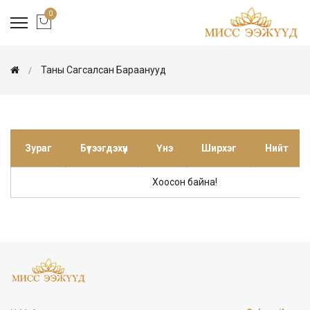
0
Таны Сагсалсан Бараанууд
Зураг
Бүтээгдэхүүн
Үнэ
Ширхэг
Нийт
Хоосон байна!