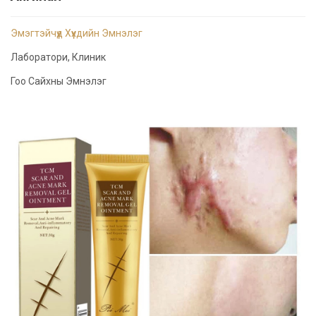
Эмэгтэйчүүд Хүүхдийн Эмнэлэг
Лаборатори, Клиник
Гоо Сайхны Эмнэлэг