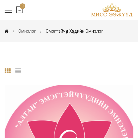
0
Эмнэлэг
Эмэгтэйчүүд Хүүхдийн Эмнэлэг