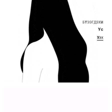
БҮТЭЭГДЭХҮҮН
Үс
Үзэх