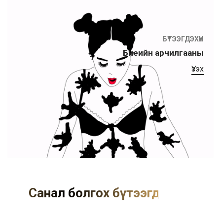
БҮТЭЭГДЭХҮҮН
Биеийн арчилгааны
Үзэх
Санал болгох бүтээгдэхүүн