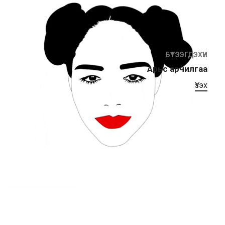
БҮТЭЭГДЭХҮҮН
Арьс арчилгаа
Үзэх