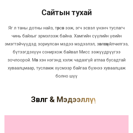
Сайтын тухай
Яг л таны дотны найз, төрсөн ээж, эгч эсвэл үнэнч туслагч
чинь байхыг эрмэлзэж байна. Хамгийн сүүлийн үеийн
эмэгтэйчүүдэд зориулсан мэдээ мэдээлэл, зөвлөгөө үйлчилгээ,
бүтээгдэхүүн сонирхож байвал Мисс ээжүүдрүүгээ
зочлоорой. Мөн хэн нэгэнд хэлж чадахгүй атлаа бусадтай
хуваалцмаар, тусламж хүсмээр байгаа бүхнээ хуваалцаж
болно шүү
Зөвөлгөө & Мэдээллүүд