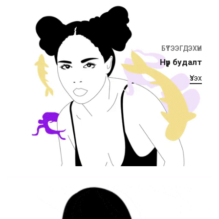
БҮТЭЭГДЭХҮҮН
Нүүр будалт
Үзэх