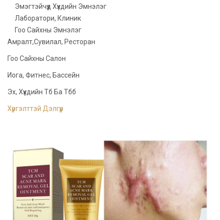
Эмэгтэйчүүд Хүүхдийн Эмнэлэг
Лаборатори, Клиник
Гоо Сайхны Эмнэлэг
Амралт,сувилал, Ресторан
Гоо Сайхны Салон
Иога, Фитнес, Бассейн
Эх, Хүүхдийн Тб Ба Тбб
Хүргэлттэй Дэлгүүр