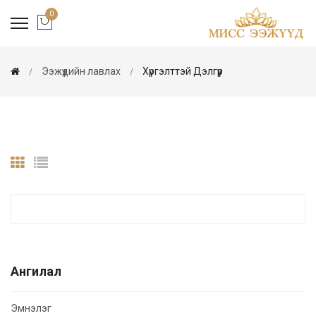
0
Ээжүүдийн лавлах
Хүргэлттэй Дэлгүүр
Ангилал
Эмнэлэг