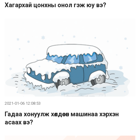
Хагархай цонхны онол гэж юу вэ?
2021-01-06 12:08:53
Гадаа хонуулж хөлдөөсөн машинаа хэрхэн
асаах вэ?