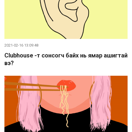
2021-02-16 13:09:48
Clubhouse -т сонсогч байх нь ямар ашигтай
вэ?