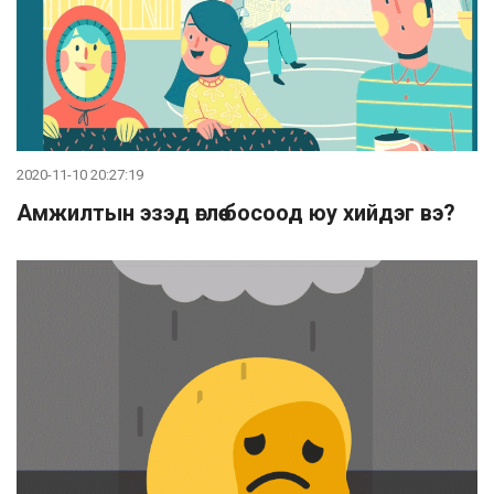
2020-11-10 20:27:19
Амжилтын эзэд өглөө босоод юу хийдэг вэ?