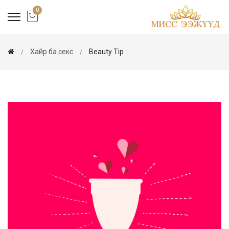
0
Хайр ба секс
Beauty Tip