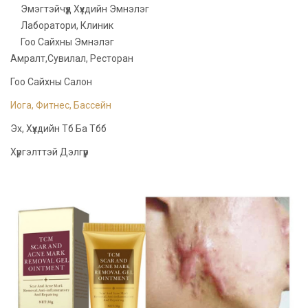
Эмэгтэйчүүд Хүүхдийн Эмнэлэг
Лаборатори, Клиник
Гоо Сайхны Эмнэлэг
Амралт,сувилал, Ресторан
Гоо Сайхны Салон
Иога, Фитнес, Бассейн
Эх, Хүүхдийн Тб Ба Тбб
Хүргэлттэй Дэлгүүр