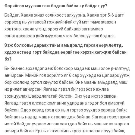
Өөрийгөө муу ээж гэж бодож байсан үе байдаг уу?
Байдаг. Хааяа живх солихоос залхуурна. Хааяа эрт 5-6 цагт
сэрэхэд нь унтаасай гэж өөрийгөө байхгүй мэт төсөөлж жаахан
хэвтэнэ, хааяа үгэнд орохгүй байхаар загнамаар
санагдахаараа өөрийгөө муу ээж ч юм болов уу гэж боддог.
Ээж болсоны дараах таны амьдралд гарсан өөрчлөлтүүд,
хүүхдээ өсгөөд гэрт байхдаа өөрийгөө хэрхэн хөгжүүлж байсан
бэ?
Би бизнес эрхэлдэг ээж болохоор мэдээж маш олон өөрчлөлтүүд
авчирсан. Миний гол зорилго яг 6 сар хүүхэддээ цаг зарцуулж,
бор хоолонд ортол хөхүүлэх байсан. Энэ маань амьдралд маш
их өөрчлөлт авчирсан. Яагаад гэвэл би гэрээсээ ажлаа
зохицуулах шаардлагатай болсон. Энэ үед ихээр хөгжсөн.
Яагаад гэвэл алсаас компаниа удирдана гэдэг бол амаргүй
байсан. Одоо ковид гээд ер нь л гэртээ хүүхдээ хараад байж
байгаа нь надад маш их таалагдаж байгаа. Яагаад гэвэл ажил
ихтэй байдаг учраас ингэж хамтдаа байх нь маш их аз жаргал
авчирч байгаа. Ер нь л охин минь төрсөн цагаасаа эрүүл байж,