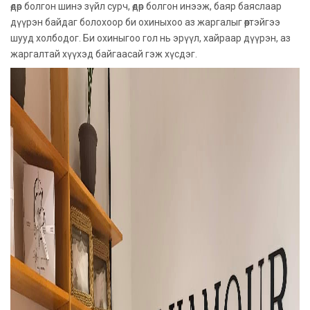
өдөр болгон шинэ зүйл сурч, өдөр болгон инээж, баяр баяслаар
дүүрэн байдаг болохоор би охиныхоо аз жаргалыг өөртэйгээ
шууд холбодог. Би охиныгоо гол нь эрүүл, хайраар дүүрэн, аз
жаргалтай хүүхэд байгаасай гэж хүсдэг.