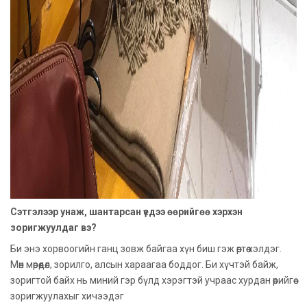
Сэтгэлээр унаж, шантарсан үедээ өөрийгөө хэрхэн
зоригжуулдаг вэ?
Би энэ хорвоогийн ганц зовж байгаа хүн биш гэж өөртөө хэлдэг.
Мөн мөрөөдөл, зорилго, алсын хараагаа боддог. Би хүчтэй байж,
зоригтой байх нь миний гэр бүлд хэрэгтэй учраас хурдан өөрийгөө
зоригжуулахыг хичээдэг