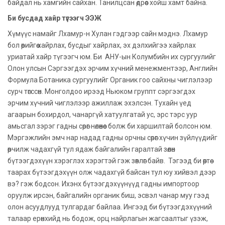
байдал нь хамгийн сайхан. Танилцсан өдрөөс хойш хамт байна.
Би бусдад хайр түгээгч ЭЭЖ
Хүмүүс намайг Лхамур-н Хулан гэдгээр сайн мэднэ. Лхамур
бол өөрийгөө хайрлах, бусдыг хайрлах, эх дэлхийгээ хайрлах
уриатай хайр түгээгч юм. Би
АНУ-ын Колумбийн их сургуулийг
Олон улсын Сэргээгдэх эрчим хүчний менежментээр, Английн
Формула Ботаника сургуулийг Органик гоо сайхны чиглэлээр
сурч төгссөн.
Монголдоо ирээд Ньюком группт сэргээгдэх
эрчим хүчний чиглэлээр ажиллаж эхэлсэн. Тухайн үед
агаарын бохирдол, чанаргүй хатуулгатай ус, эрс тэрс уур
амьсгал зэрэг гадны сөрөг нөлөөнөөс болж би харшилтай болсон юм.
Мэргэжлийн эмч нар надад гадны орчны сөрөг хүчин зүйлүүдийг
өөрчилж чадахгүй тул ядаж байгалийн гаралтай зөөлөн
бүтээгдэхүүн хэрэглэх хэрэгтэй гэж зөвлөг байв. Тэгээд би өөртөө
таарах бүтээгдэхүүн олж чадахгүй байсан тул юу хийвэл дээр
вэ? гэж бодсон. Ихэнх бүтээгдэхүүнүүд гадны импортоор
оруулж ирсэн, байгалийн органик биш, эсвэл чанар муу гээд
олон асуудлууд тулгардаг байлаа. Ингээд би бүтээгдэхүүний
талаар ерөнхийд нь бодож, орц найрлагын жагсаалтыг үзэж,