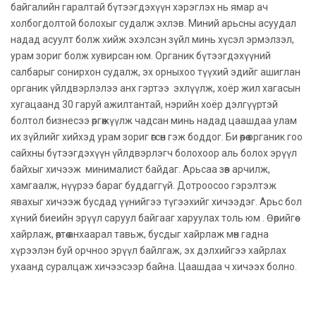
байгалийн гаралтай бүтээгдэхүүн хэрэглэх нь ямар ач
холбогдолтой болохыг судалж эхлэв. Миний арьсны асуудал
надад асуулт болж хийж эхэлсэн зүйл минь хүсэл эрмэлзэл,
урам зориг болж хувирсан юм. О
рганик бүтээгдэхүүний
салбарыг сонирхон судалж, эх орныхоо түүхий эдийг ашиглан
органик үйлдвэрлэлээ анх гэртээ эхлүүлж, хоёр жил хагасын
хугацаанд 30 гаруй ажилтантай, нэрийн хоёр дэлгүүртэй
болтол бизнесээ өргөжүүлж чадсан минь надад цаашдаа улам
их зүйлийг хийхэд урам зориг өгсөн гэж боддог.
Би өөрөө органик гоо
сайхны бүтээгдэхүүн үйлдвэрлэгч болохоор аль болох эрүүл
байхыг хичээж минималист байдаг. Арьсаа зөв арчилж,
хамгаалж, нүүрээ бараг буддаггүй. Дотроосоо гэрэлтэж
явахыг хичээж бусдад үүнийгээ түгээхийг хичээдэг. Арьс бол
хүний биеийн эрүүл саруул байгааг харуулах толь юм . Өөрийгөө
хайрлаж, өөртөө анхаарал тавьж, бусдыг хайрлаж мөн гадна
хүрээлэн буй орчноо эрүүл байлгаж, эх дэлхийгээ хайрлах
ухаанд суралцаж хичээсээр байна. Цаашдаа ч хичээх болно.