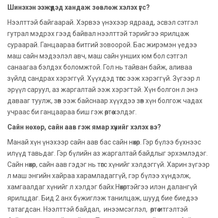
Шинэхэн ээжүүдэд хандаж зөвлөж хэлэх үгс?
Нээлттэй байгаарай. Хэрвээ үнэхээр ядраад, эсвэл сэтгэл
гутрал мэдрэх гээд байвал нээлттэй тэрийгээ ярилцаж
сураарай. Ганцаараа битгий зовоорой. Бас жирэмэн үедээ
маш сайн мэдээлэл авч, маш сайн унших юм бол сэтгэл
санаагаа бэлдэх боломжтой. Гол нь тайван байж, аливаа
зүйлд сандрах хэрэггүй. Хүүхдэд төгс ээж хэрэггүй. Зүгээр л
эрүүл саруул, аз жаргалтай ээж хэрэгтэй. Хүн болгон л энэ
давааг туулж, зөв ээж байснаар хүүхдээ зөв хүн болгож чадах
учраас би ганцаараа биш гэж өөртөө хэлдэг.
Сайн нөхөр, сайн аав гэж ямар хүнийг хэлэх вэ?
Манай хүн үнэхээр сайн аав бас сайн нөхөр. Гэр бүлээ бүхнээс
илүүд тавьдаг. Гэр бүлийн аз жаргалтай байдлыг эрхэмлэдэг.
Сайн нөхөр, сайн аав гэдэг нь төгс хүнийг хэлдэггүй. Харин зүгээр
л маш энгийн хайраа харамладаггүй, гэр бүлээ хүндэлж,
хамгаалдаг хүнийг л хэлдэг байх.Нөхөртэйгээ илэн далангүй
ярилцдаг. Бид 2 анх бүжиглэж танилцаж, шууд бие биедээ
татагдсан. Нээлттэй байдал, инээмсэглэл, өөртөө итгэлтэй