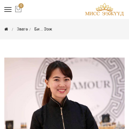
0
Зөвөлгөө
Би ... Ээж