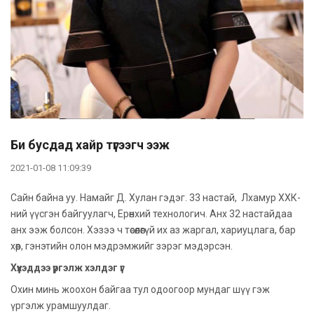
Би бусдад хайр түгээгч ээж
2021-01-08 11:09:39
Сайн байна уу. Намайг Д. Хулан гэдэг. 33 настай, Лхамур ХХК-
ний үүсгэн байгуулагч, Ерөнхий технологич. Анх 32 настайдаа
анх ээж болсон. Хэзээ ч төсөөлөөгүй их аз жаргал, хариуцлага, бар
хөөр, гэнэтийн олон мэдрэмжийг зэрэг мэдэрсэн.
Хүүхэддээ үргэлж хэлдэг үг
Охин минь жоохон байгаа тул одоогоор мундаг шүү гэж
үргэлж урамшуулдаг.