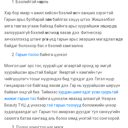
Бээлийтэй нөхөрлө
Хар бор ямар ч ажил хийсэн бээлий өмсч занших хэрэгтэй.
Гарын арьс булбарай зөөлөн байлгах хэцүү штээ. Жишээлбэл
аяга тавгаа угааж байхад байнга арьс хуурайшиж хөгширдөг,
залхууралгүй бээлий өмсчихөд яахав дээ. Фитнесээр
хичээллэхэд штанг өргөх үед гарын арьс эвэрших магадлал өндөг
байдаг болохоор бас л бээлий хамгаална.
Гарын тосоо
байнга цүнхэл
Монгол шиг эрс тэс, хуурай цаг агаартай оронд эр эмгүй
хуурайшсан арьстай байдаг. Ямартай ч хамгийн гүн
чийгшүүлэгч тосыг нүүрэндээ бид түрхдэг дээ. Гэтэл нүүр
ганцаараа гоё байгаад яахав дээ. Гар нь хуурайшсан ширүүн
байвал онцгүй биз. Тиймээс
хурдан шингэдэг усан суурьтай
жижиг гарын тос
байнга цүнхэлж явахад алзахгүй. Нээрээ
Beauty ТҮЦ-д үнэхээр
гоё гарын тоснууд
боломжийн үнээр
худалдаалдаг шт. Гарын тос амархан дуусдаг тул санхүүгийн
сахилга батаа хангаад аль болох хямд үнэтэй тос сонгоорой.
Долоо хоногтоо нэг маск