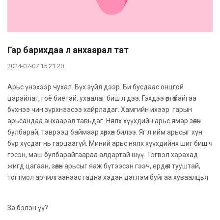
Гар барихдаа л анхаарал тат
2024-07-07 15:21:20
Арьс үнэхээр чухал. Бүх зүйл дээр. Би бусдаас онцгой
царайлаг, гоё биетэй, ухаалаг биш л дээ. Гэхдээ өөртөө байгаа
бүхнээ чин зүрхнээсээ хайрладаг. Хамгийн ихээр гарын
арьсандаа анхаарал тавьдаг. Нялх хүүхдийн арьс ямар зөөлөн
булбарай, тэврээд баймаар хөөрхөн билээ. Яг л ийм арьсыг хүн
бүр хүсдэг нь гарцаагүй. Миний арьс нялх хүүхдийнх шиг биш ч
гэсэн, маш булбарайгаараа алдартай шүү. Тэгвэл харахад
жигд цагаан, зөөлөн арьсыг яаж бүтээсэн гээч, ердөө л тууштай,
тогтмол арчилгаанаас гадна хэдэн дэглэм буйгаа хуваалцья
За бэлэн үү?