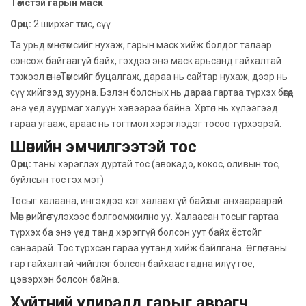
Тө
м
стэй гарын маск
Орц:
2 ширхэг төмс, сүү
Та урьд өмнө төмсийг нухаж, гарын маск хийж болдог талаар
сонсож байгаагүй байх, гэхдээ энэ маск арьсанд гайхалтай
тэжээл өгнө. Төмсийг буцалгаж, дараа нь сайтар нухаж, дээр нь
сүү хийгээд зуурна. Бэлэн болсных нь дараа гартаа түрхэх бөгөөд
энэ үед зуурмаг халуун хэвээрээ байна. Хөртөл нь хүлээгээд
гараа угааж, араас нь тогтмол хэрэглэдэг тосоо түрхээрэй.
Шөнийн эмчилгээтэй тос
Орц:
таны хэрэглэх дуртай тос (авокадо, кокос, оливын тос,
буйлсын тос гэх мэт)
Тосыг халаана, ингэхдээ хэт халаахгүй байхыг анхаараарай.
Мөн өөрийгөө түлэхээс болгоомжилно уу. Халаасан тосыг гартаа
түрхэх ба энэ үед танд хэрэггүй болсон уут байх ёстойг
санаарай. Тос түрхсэн гараа уутанд хийж байлгана. Өглөө таны
гар гайхалтай чийглэг болсон байхаас гадна илүү гоё,
цэвэрхэн болсон байна.
Хүйтний улиралд гарыг аврагч