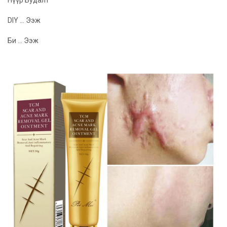
Нүүр Будалт
DIY ... Ээж
Би ... Ээж