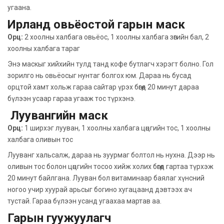
угаана.
Ирланд овьёостой гарын маск
Орц:
2 хоолны халбага овьёос, 1 хоолны халбага зөгийн бал, 2
хоолны халбага тараг
Энэ маскыг хийхийн тулд танд кофе бутлагч хэрэгт болно. Гол
зорилго нь овьёосыг нунтаг болгох юм. Дараа нь бусад
орцтой хамт хольж гараа сайтар үрэх бөгөөд 20 минут дараа
бүлээн усаар гараа угааж тос түрхэнэ.
Луувангийн маск
Орц:
1 ширхэг лууван, 1 хоолны халбага цөцгийн тос, 1 хоолны
халбага оливын тос
Лууванг хальсалж, дараа нь зуурмаг болтол нь нухна. Дээр нь
оливын тос болон цөцгийн тосоо хийж холих бөгөөд гартаа түрхэж
20 минут байлгана. Лууван бол витаминаар баялаг хүнсний
ногоо учир хуурай арьсыг богино хугацаанд дэвтээх ач
тустай. Гараа бүлээн усанд угаахаа мартав аа.
Гарын гуужуулагч