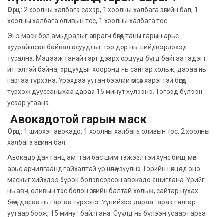
Орц:
2 хоолны халбага сахар, 1 хоолны халбага зөгийн бал, 1
хоолны халбага оливын тос, 1 хоолны халбага тос
Энэ маск бол амьдралыг аврагч бөгөөд таны гарын арьс
хуурайшсан байвал асуудлыг тэр дор нь шийдвэрлэхэд
тусална. Мэдээж танай гэрт дээрх орцууд бүгд байгаа гэдэгт
итгэлтэй байна, орцуудыг хооронд нь сайтар хольж, дараа нь
гартаа түрхэнэ. Үрэхдээ уутан бээлий өмсөх хэрэгтэй бөгөөд
түрхэж дууссаныхаа дараа 15 минут хүлээнэ. Тэгээд бүлээн
усаар угаана.
Авокадотой гарын маск
Орц:
1 ширхэг авокадо, 1 хоолны халбага оливын тос, 2 хоолны
халбага зөгийн бал
Авокадо дан ганц амттай бас шим тэжээлтэй хүнс биш, мөн
арьс арчилгаанд гайхалтай үр нөлөө үзүүлнэ. Гэрийн нөхцөлд энэ
маскыг хийхдээ бүрэн боловсорсон авокадо ашиглана. Үрийг
нь авч, оливын тос болон зөгийн балтай хольж, сайтар нухах
бөгөөд дараа нь гартаа түрхэнэ. Үүнийхээ дараа гараа гялгар
уутаар боож, 15 минут байлгана. Сүүлд нь бүлээн усаар гараа