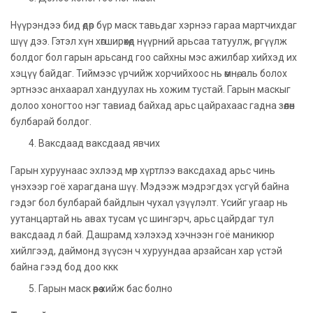
Нүүрэндээ бид өдөр бүр маск тавьдаг хэрнээ гараа мартчихдаг
шүү дээ. Гэтэл хүн хөгширөхөд нүүрний арьсаа татуулж, өргүүлж
болдог бол гарын арьсанд гоо сайхны мэс ажилбар хийхэд их
хэцүү байдаг. Тиймээс үрчийж хорчийхоос нь өмнө, аль болох
эртнээс анхаарал хандуулах нь хожим тустай. Гарын маскыг
долоо хоногтоо нэг тавиад байхад арьс цайрахаас гадна зөөлөн
булбарай болдог.
Ваксдаад ваксдаад явчих
Гарын хуруунаас эхлээд мөр хүртлээ ваксдахад арьс чинь
үнэхээр гоё харагдана шүү. Мэдээж мэдрэгдэх үсгүй байна
гэдэг бол булбарай байдлын чухал үзүүлэлт. Үсийг угаар нь
уутанцартай нь авах тусам үс шингэрч, арьс цайрдаг тул
ваксдаад л бай. Дашрамд хэлэхэд хэчнээн гоё маникюр
хийлгээд, даймонд зүүсэн ч хуруундаа арзайсан хар үстэй
байна гээд бод доо ккк
Гарын маск өөрөө хийж бас болно