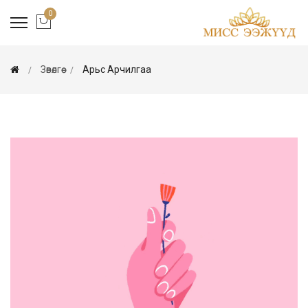
0
Зөвөлгөө
Арьс Арчилгаа