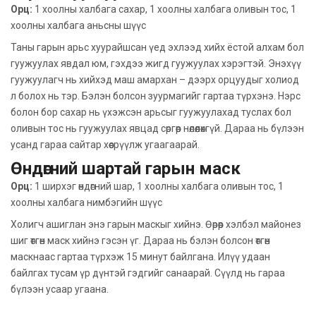
Орц:
1 хоолны халбага сахар, 1 хоолны халбага оливын тос, 1
хоолны халбага аньсны шүүс
Таны гарын арьс хуурайшсан үед эхлээд хийх ёстой алхам бол
гуужуулах явдал юм, гэхдээ жигд гуужуулах хэрэгтэй. Энэхүү
гуужуулагч нь хийхэд маш амархан – дээрх орцуудыг холиод
л болох нь тэр. Бэлэн болсон зуурмагийг гартаа түрхэнэ. Нэрс
болон бор сахар нь үхэжсэн арьсыг гуужуулахад туслах бол
оливын тос нь гуужуулах явцад сөргөөр нөлөөлөхгүй. Дараа нь бүлээн
усанд гараа сайтар хөөсрүүлж угаагаарай.
Өндөгний шартай гарын маск
Орц:
1 ширхэг өндөгний шар, 1 хоолны халбага оливын тос, 1
хоолны халбага нимбэгийн шүүс
Холигч ашиглан энэ гарын маскыг хийнэ. Өөрөөр хэлбэл майонез
шиг өтгөн маск хийнэ гэсэн үг. Дараа нь бэлэн болсон өтгөн
маскнаас гартаа түрхэж 15 минут байлгана. Илүү удаан
байлгах тусам үр дүнтэй гэдгийг санаарай. Сүүлд нь гараа
бүлээн усаар угаана.