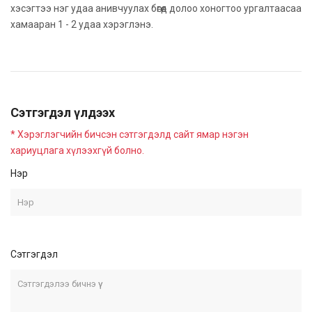
хэсэгтээ нэг удаа анивчуулах бөгөөд долоо хоногтоо ургалтаасаа
хамааран 1 - 2 удаа хэрэглэнэ.
Сэтгэгдэл үлдээх
* Хэрэглэгчийн бичсэн сэтгэгдэлд сайт ямар нэгэн
хариуцлага хүлээхгүй болно.
Нэр
Сэтгэгдэл