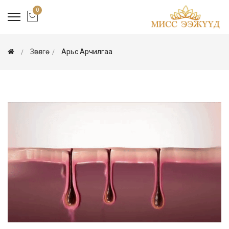
0
Зөвөлгөө
Арьс Арчилгаа