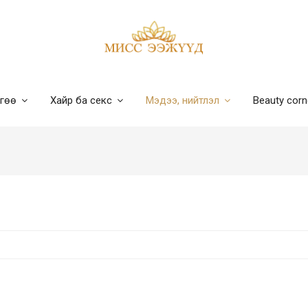
лгөө
Хайр ба секс
Мэдээ, нийтлэл
Beauty cor