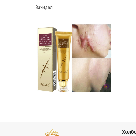
Захидал
Холбо