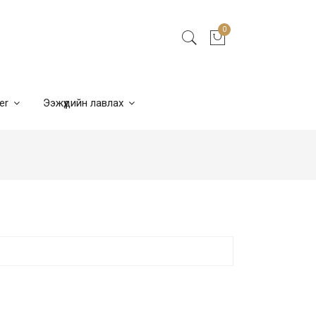
0
ner
Ээжүүдийн лавлах