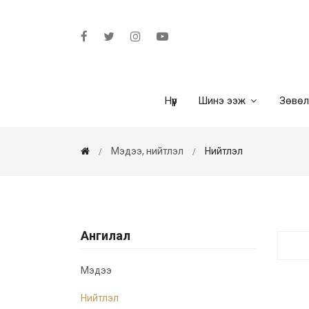
Нүүр
Шинэ ээж
Зөвө
Мэдээ, нийтлэл
Нийтлэл
Ангилал
Мэдээ
Нийтлэл