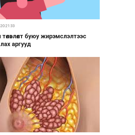
 20:21:33
л төлөвлөлт буюу жирэмслэлтээс
лах аргууд