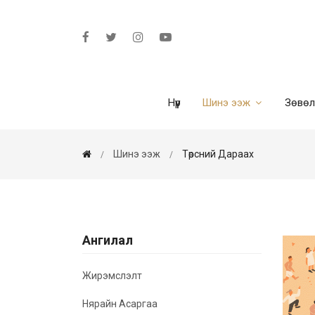
Нүүр
Шинэ ээж
Зөвө
Шинэ ээж
Төрсний Дараах
Ангилал
Жирэмслэлт
Нярайн Асаргаа