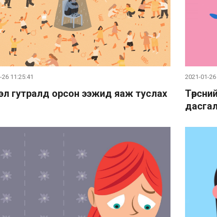
-26 11:25:41
2021-01-26
эл гутралд орсон ээжид яаж туслах
Төрсни
дасга