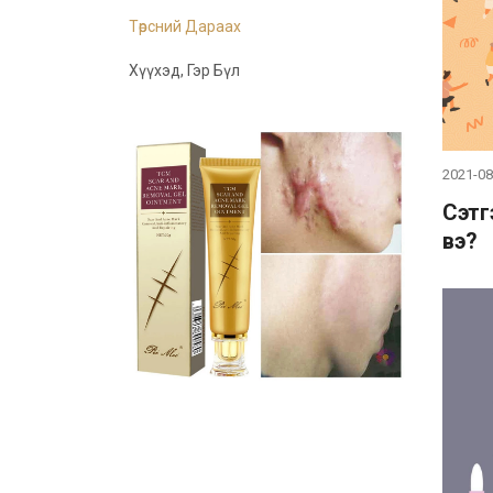
Төрсний Дараах
Хүүхэд, Гэр Бүл
2021-08
Сэтг
вэ?