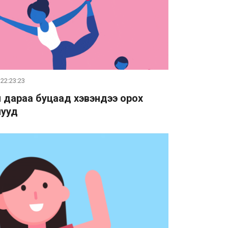
 22:23:23
й дараа буцаад хэвэндээ орох
лууд