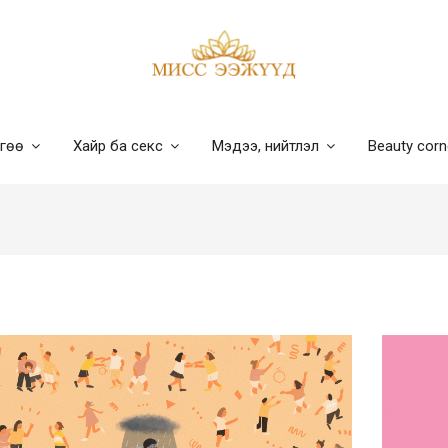
лгөө
Хайр ба секс
Мэдээ, нийтлэл
Beauty cor