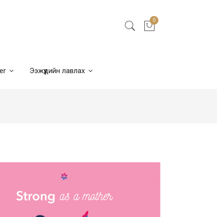
0
ner
Ээжүүдийн лавлах