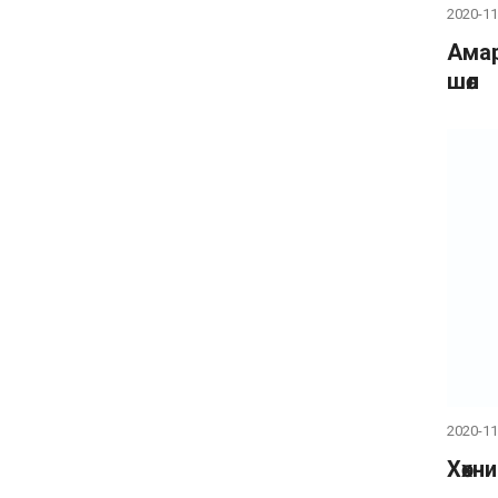
2020-11
Амар
шөл
2020-11
Хөхн