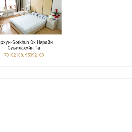
рхун-Sorkhun Эх Нярайн
Сувилахуйн Төв
70102108, 95092108