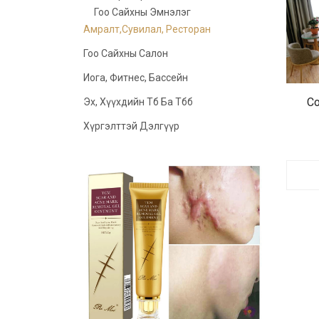
Гоо Сайхны Эмнэлэг
Амралт,сувилал, Ресторан
Гоо Сайхны Салон
Иога, Фитнес, Бассейн
Со
Эх, Хүүхдийн Тб Ба Тбб
Хүргэлттэй Дэлгүүр