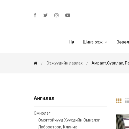
Нүүр
Шинэ ээж
Зөвө
Ээжүүдийн лавлах
Амралт,сувилал, Р
Ангилал
Эмнэлэг
Эмэгтэйчүүд Хүүхдийн Эмнэлэг
Лаборатори, Клиник