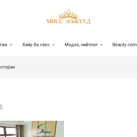
лгөө
Хайр ба секс
Мэдээ, нийтлэл
Beauty cor
есторан