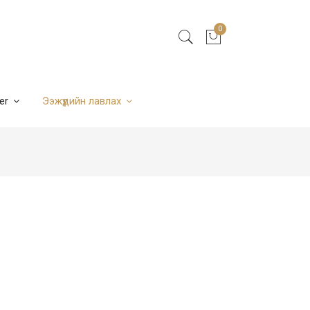
0
ner
Ээжүүдийн лавлах