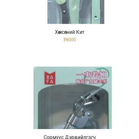
Хөмсөгний Кит
₮8000
Сормуус Дэрвийлгэгч