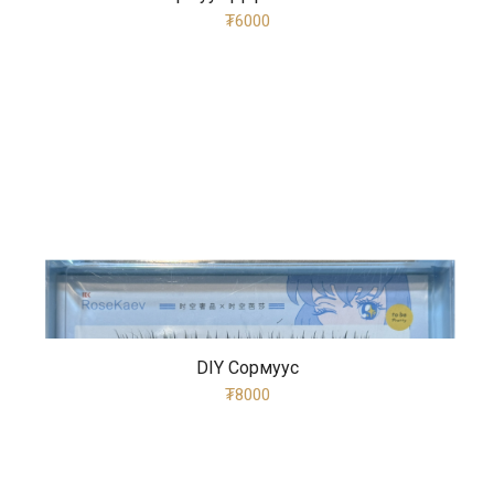
₮6000
DIY Сормуус
₮8000