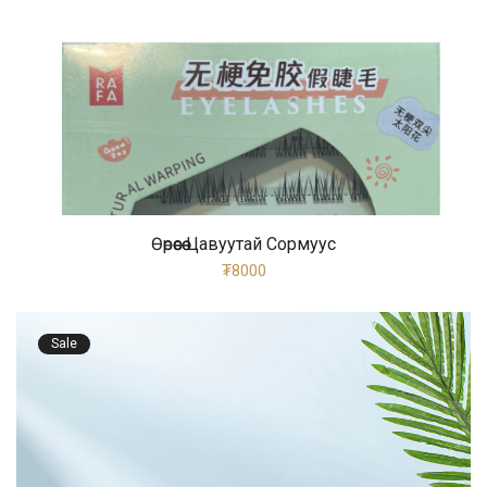
Өөрөөсөө Цавуутай Сормуус
₮8000
Sale