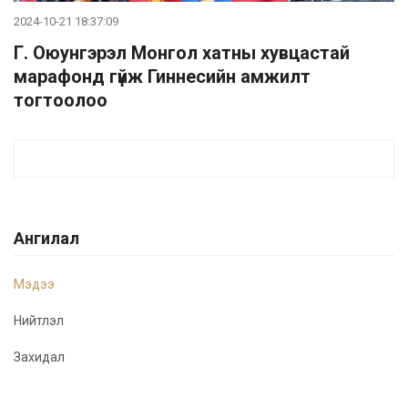
2024-10-21 18:37:09
Г. Оюунгэрэл Монгол хатны хувцастай
марафонд гүйж Гиннесийн амжилт
тогтоолоо
Ангилал
Мэдээ
Нийтлэл
Захидал