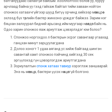
батгануудаас салахгүй байсым. Хооллолтоос болов уу, буруу
арчлаад байна уу гээд гайхаж байтал тийм заваан нойтон
спонжоо хатаахчгүйгээр шууд битүү орчинд хийхээр мөөгөнцрөөс
эхлээд бүх төрлийн бактер жинхэнэ үрждэг байжээ. Зарим нэг
бяцхан залхуурал бидний арьсанд ийм муугаар нөлөөлдөг байх нь.
Одоо харин спонжоо яаж ариутгаж цэвэрлэдэг юм болоо?
Спонжоо норгохдоо л бактерын эсрэг савангаар угаахад
ганцхан минут зарцуулагдана
Долоо хоногт 1 удаа аяганд ус хийж байгаад шингэн
савантай хамт спонжоо пэйчинд хийгээд 30 сек
эргүүлэхэд гүн цэвэрлэгдэж ариутгагдана
Зориулалтын
спонж хатаах тавиур
хэрэглэж заншаарай.
Энэ нь мөөгөнцөр, бактери үүсэх нөхцөлгүй болгоно.