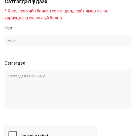
Сэтгэгдэл үлдээх
* Хэрэглэгчийн бичсэн сэтгэгдэлд сайт ямар нэгэн
хариуцлага хүлээхгүй болно.
Нэр
Сэтгэгдэл