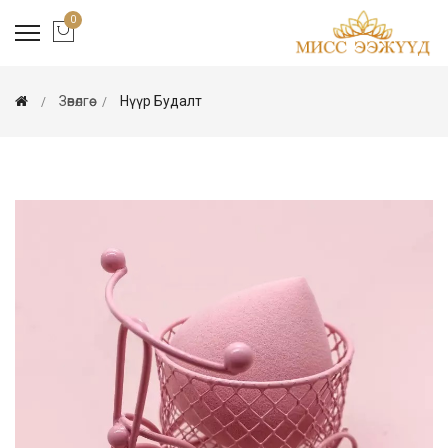
0
Зөвөлгөө
Нүүр Будалт