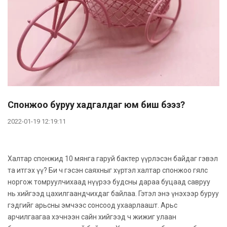
Спонжоо буруу хадгалдаг юм биш бээз?
2022-01-19 12:19:11
Халтар спонжид 10 мянга гаруй бактер үүрлэсэн байдаг гэвэл
та итгэх үү? Би ч гэсэн саяхныг хүртэл халтар спонжоо гялс
норгож томруулчихаад нүүрээ будсны дараа буцаад савруу
нь хийгээд цахилгаандчихдаг байлаа. Гэтэл энэ үнэхээр буруу
гэдгийг арьсны эмчээс сонсоод ухаарлаашт. Арьс
арчилгаагаа хэчнээн сайн хийгээд ч жижиг улаан