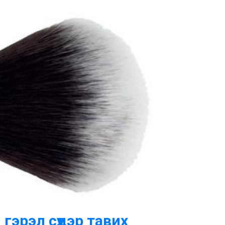
 гэрэл сүүдэр тавих