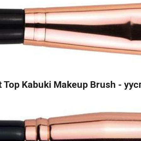
t Top Kabuki Makeup Brush - уу