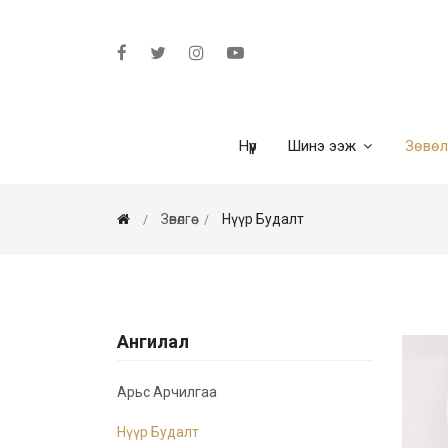
Нүүр
Шинэ ээж
Зөвө
Зөвөлгөө
Нүүр Будалт
Ангилал
Арьс Арчилгаа
Нүүр Будалт