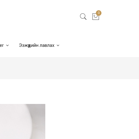
0
ner
Ээжүүдийн лавлах