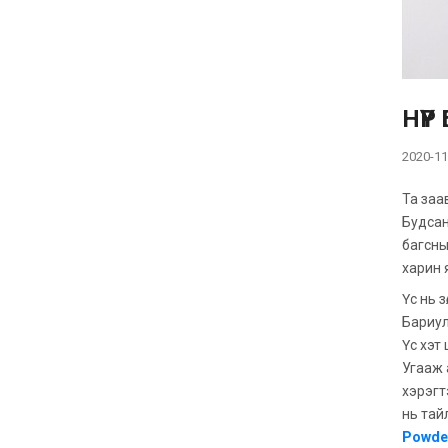
НҮҮ
2020-11
Та заа
Будсан
багсны
харин 
Үс нь зө
Бариул
Үс хэт
Угааж 
хэрэгт
нь тай
Powder