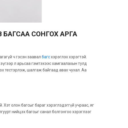
В БАГСАА СОНГОХ АРГА
агагүй ч гэсэн заавал
багс
хэрэглэх хэрэгтэй.
свэл зүгээр л арьсаа гэмтэхээс хамгаалахын тулд
ох тестэрлэж, шалгаж байгаад авах чухал. Аа
. Хэт олон багсыг бараг хэрэглэдэггүй учраас, яг
лгуурт нийцэх багсыг санал болгонгоо хэрэглээг