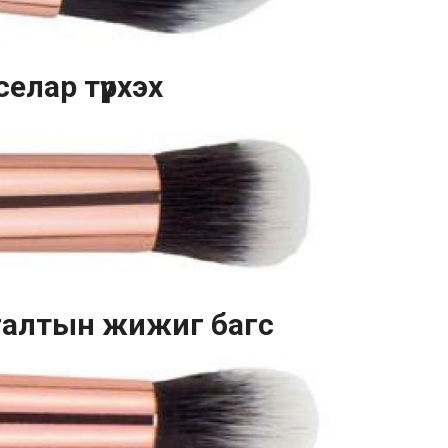
селар түрхэх
сгалтын жижиг багс