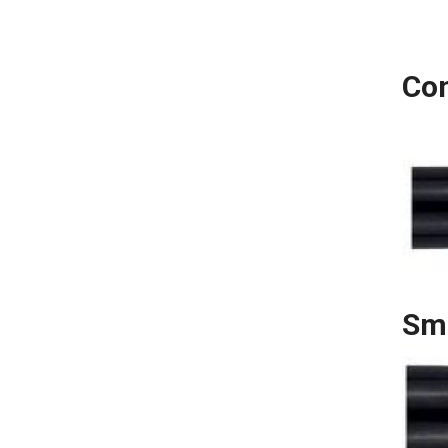
Con
Sm