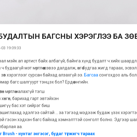
Р БУДАЛТЫН БАГСНЫ ХЭРЭГЛЭЭ БА ЗӨ
-03 19:09:33
вал мэйк ап артист байх албагүй, байнга хүнд будалт ч хийх шаардл
 ч будаагүй мэт мөртлөө өө сэвээ далдалж, өнгө будгаа жигд тараах, э
 зөв хэрэглээг сурсан байхад алзахгүй ээ.
Багсаа
сонгохдоо аль бол
ямар багс шалгуурт тэнцэх бол? Ердөө энгийн.
өлөн мөртлөө налахгүй тэгш
 хөнгөн, барихад гарт эвтэйхэн
 шигүү бас хэт сийрэг биш
ашиглахад эдэлгээ сайтай ... за тэгээд мэдээж будаж үзэх хэрэгтэй
эй гэсэн хэдхэн багс байхад хэмнэлттэй сонголт болно. Эдгээр ша
лбарлая аа.
 Brush - нунтаг энгэсэг, будаг түгжигч тараах