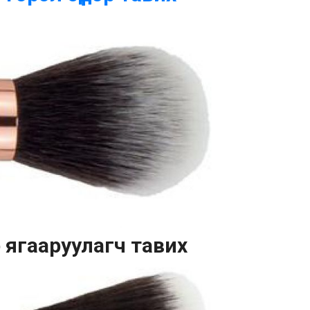
р ягааруулагч тавих