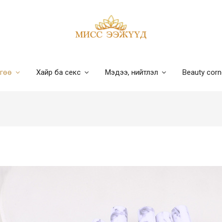
лгөө
Хайр ба секс
Мэдээ, нийтлэл
Beauty cor