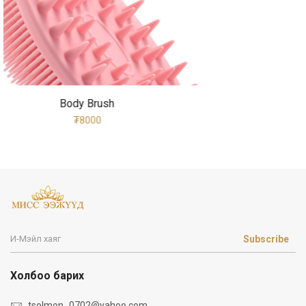
Нүүрний Хөвөн
₮6000
Subscribe
Холбоо барих
tsolmon_0702@yahoo.com