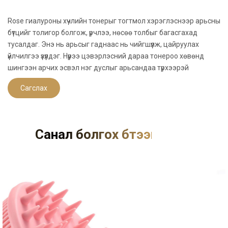
Rose гиалуроны хүчлийн тонерыг тогтмол хэрэглэснээр арьсны
бүтцийг толигор болгож, үрчлээ, нөсөө толбыг багасгахад
тусалдаг. Энэ нь арьсыг гаднаас нь чийгшүүлж, цайруулах
үйлчилгээ үзүүлдэг. Нүүрээ цэвэрлэсний дараа тонероо хөвөнд
шингээн арчих эсвэл нэг дуслыг арьсандаа түрхээрэй
Сагслах
Санал болгох бүтээгдэхүүнүүд