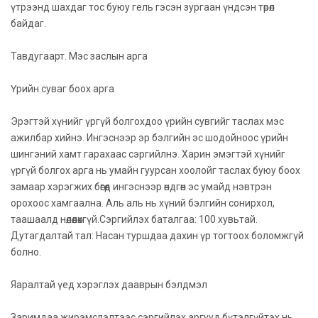
үтрээнд шахдаг тос буюу гель гэсэн зургаан үндсэн төрөл
байдаг.
Тавдугаарт. Мэс заслын арга
Үрийн суваг боох арга
Эрэгтэй хүнийг үргүй болгохдоо үрийн сувгийг таслах мэс
ажилбар хийнэ. Ингэснээр эр бэлгийн эс шодойноос үрийн
шингэний хамт гарахаас сэргийлнэ. Харин эмэгтэй хүнийг
үргүй болгох арга нь умайн гуурсан хоолойг таслах буюу боох
замаар хэрэгжих бөгөөд ингэснээр өндгөн эс умайд нэвтрэн
орохоос хамгаална. Аль аль нь хүний бэлгийн сонирхол,
таашаалд нөлөөлөхгүй.Сэргийлэх баталгаа: 100 хувьтай.
Дутагдалтай тал: Насан туршдаа дахин үр тогтоох боломжгүй
болно.
Яаралтай үед хэрэглэх дааврын бэлдмэл
Заримдаа жирэмслэлтээс сэргийлэх аргууд бүтэлгүйтэх нь