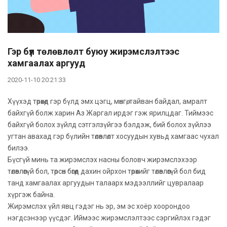
Гэр бүл төлөвлөлт буюу жирэмслэлтээс
хамгаалах аргууд
2020-11-10 20:21:33
Хүүхэд төрөхөд гэр бүлд эмх цэгц, мөнгө, тайван байдал, амралт
байхгүй болж харин Аз Жаргал ирдэг гэж ярилцдаг. Тиймээс
байхгүй болох зүйлд сэтгэлзүйгээ бэлдэж, бий болох зүйлээ
угтан авахад гэр бүлийн төлөвлөлт хосуудын хувьд хамгаас чухал
билээ.
Бүсгүй минь та жирэмслэх насны боловч жирэмслэхээр
төлөвлөөгүй бол, төрсөн бөгөөд дахин ойрхон төрөхийг төлөвлөөгүй бол бид
танд хамгаалах аргуудын талаарх мэдээллийг цувралаар
хүргэж байна.
Жирэмслэх үйл явц гэдэг нь эр, эм эс хоёр хоорондоо
нэгдсэнээр үүсдэг. Иймээс жирэмслэлтээс сэргийлэх гэдэг