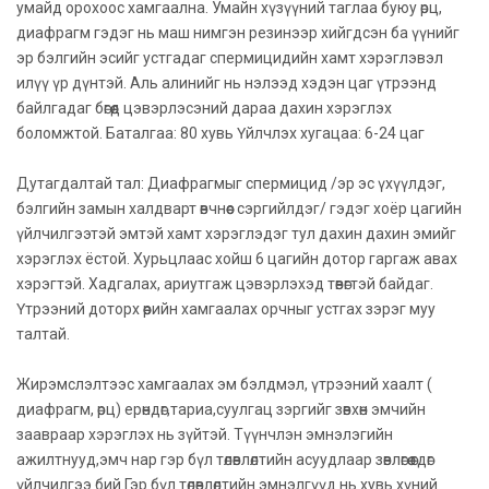
умайд орохоос хамгаална. Умайн хүзүүний таглаа буюу өрц,
диафрагм гэдэг нь маш нимгэн резинээр хийгдсэн ба үүнийг
эр бэлгийн эсийг устгадаг спермицидийн хамт хэрэглэвэл
илүү үр дүнтэй. Аль алинийг нь нэлээд хэдэн цаг үтрээнд
байлгадаг бөгөөд цэвэрлэсэний дараа дахин хэрэглэх
боломжтой. Баталгаа: 80 хувь Үйлчлэх хугацаа: 6-24 цаг
Дутагдалтай тал: Диафрагмыг спермицид /эр эс үхүүлдэг,
бэлгийн замын халдварт өвчнөөс сэргийлдэг/ гэдэг хоёр цагийн
үйлчилгээтэй эмтэй хамт хэрэглэдэг тул дахин дахин эмийг
хэрэглэх ёстой. Хурьцлаас хойш 6 цагийн дотор гаргаж авах
хэрэгтэй. Хадгалах, ариутгаж цэвэрлэхэд төвөгтэй байдаг.
Үтрээний доторх өөрийн хамгаалах орчныг устгах зэрэг муу
талтай.
Жирэмслэлтээс хамгаалах эм бэлдмэл, үтрээний хаалт (
диафрагм, өрц) ерөндөг,тариа,суулгац зэргийг зөвхөн эмчийн
заавраар хэрэглэх нь зүйтэй. Түүнчлэн эмнэлэгийн
ажилтнууд,эмч нар гэр бүл төлөвлөлтийн асуудлаар зөвлөгөө өгдөг
үйлчилгээ бий.Гэр бүл төлөвлөлтийн эмнэлгүүд нь хувь хүний