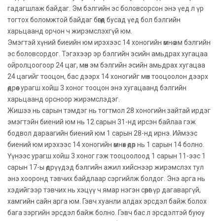
гадагшлаж байдаг. Эм бэлгийн эс боловсорсон энэ үед л үр
тогтох боломжтой байдаг бөгөөд бусад үед бол бэлгийн
харьцаанд орчон ч жирэмслэхгүй юм.
Эмэгтэй хүний биеийн юм ирэхээс 14 хоногийн өмнө эм бэлгийн
эс боловсордог. Тэгэхээр эр бэлгийн эсийн амьдрах хугацаа
ойролцоогоор 24 цаг, мөн эм бэлгийн эсийн амьдрах хугацаа
24 цагийг тооцон, бас дээрх 14 хоногийг мөн тооцоолон дээрх
өдрөөс урагш хойш 3 хоног тооцон энэ хугацаанд бэлгийн
харьцаанд орсноор жирэмслэдэг.
Жишээ нь сарын тэмдэг нь тогтмол 28 хоногийн зайтай ирдэг
эмэгтэйн биений юм нь 12 сарын 31-нд ирсэн байлаа гэж
бодвол дараагийн биений юм 1 сарын 28-нд ирнэ. Иймээс
биений юм ирэхээс 14 хоногийн өмнөх өдөр нь 1 сарын 14 болно.
Үүнээс урагш хойш 3 хоног гэж тооцоолоод 1 сарын 11-ээс 1
сарын 17-ы өдрүүдэд бэлгийн ажил хийснээр жирэмслэх тул
энэ хооронд тэвчих байдлаар сэргийлж болдог. Энэ арга нь
хэдийгээр тэвчих нь хэцүү ч ямар нэгэн сөрөг үр дагаваргүй,
хамгийн сайн арга юм. Гэвч хуанли алдах эрсдэл байж болох
бага зэргийн эрсдэл байж болно. Гэвч бас л эрсдэлтэй буюу