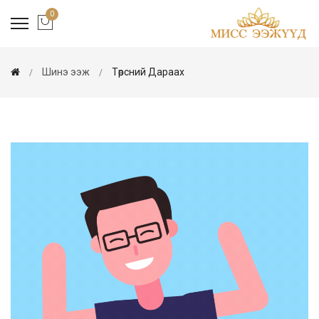
0
Шинэ ээж
Төрсний Дараах