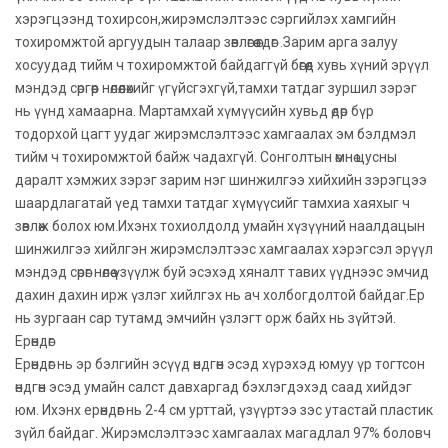
хэрэгцээнд тохирсон,жирэмслэлтээс сэргийлэх хамгийн
тохиромжтой аргуудын талаар зөвлөгөө өгдөг .Зарим арга залуу
хосуудад тийм ч тохиромжтой байдаггүй бөгөөд хувь хүний эрүүл
мэндэд сөргөөр нөлөөлөхийг үгүйсгэхгүй,тамхи татдаг зуршил зэрэг
нь үүнд хамаарна. Мартамхай хүмүүсийн хувьд өдөр бүр
тодорхой цагт уудаг жирэмслэлтээс хамгаалах эм бэлдмэл
тийм ч тохиромжтой байж чадахгүй. Сонголтын өмнө цусны
даралт хэмжих зэрэг зарим нэг шинжилгээ хийхийн зэрэгцээ
шаардлагатай үед тамхи татдаг хүмүүсийг тамхиа хаяхыг ч
зөвлөж болох юм.Ихэнх тохиолдолд умайн хүзүүний наалдацын
шинжилгээ хийлгэн жирэмслэлтээс хамгаалах хэрэгсэл эрүүл
мэндэд сөрөг нөлөө үзүүлж буй эсэхэд хяналт тавих үүднээс эмчид
дахин дахин ирж үзлэг хийлгэх нь ач холбогдолтой байдаг.Ер
нь зургаан сар тутамд эмчийн үзлэгт орж байх нь зүйтэй.
Ерөндөг
Ерөндөг нь эр бэлгийн эсүүд өндгөн эсэд хүрэхэд юмуу үр тогтсон
өндгөн эсэд умайн салст давхаргад бэхлэгдэхэд саад хийдэг
юм. Ихэнх ерөндөг нь 2-4 см урттай, үзүүртээ зэс утастай пластик
зүйл байдаг. Жирэмслэлтээс хамгаалах магадлал 97% боловч