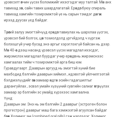
үрэвсэлт өвчин үүсэх боломжийг ихэсгэдэг муу талтай. Мөн анх
тавихад зөв, сайн тавих шаардлагатай. Ерөндөг буюу спираль
тавихад хамгийн тохиромжтой үе нь сарын тэмдэг дөнгөж
ирээд дуусах үед байдаг.
Төрөөгvй залуу эмэгтэйчүүд ерөндөг тавиулах нь шархлаа үүсгэх,
үрэвсэл бий болгох, цөөн тохиолдолд үргvйдэлд ч хүргэж
болзошгүй учир бусад энэ аргыг хэрэглэхгүй байсан нь дээр.
Мөн 40-өөс дээш насанд үрэвсэл үүсэх магадлал ихэсдэг,
жирэмслэх магадлал буурдаг учир ерөндөг нь жирэмснээс
хамгаалах тийм ч тохиромжтой арга биш юм.
Гуравдугаарт. Дааврын аргууд нь эмэгтэй хүний бие
махбодид бэлгийн дааврын хиймэл , идэвхтэй үйлчилгээтэй
бэлдмэлүүдийг өгөх замаар өндгөн эсийн гадагшилтыг
дарангуйлах , эсвэл умайн хүзүүний сувгийн салиаг өтгөрүүлэх
замаар эр бэлгийн эс умайд хүрэхээс хамгаална.
Үүнд:
Дааврын эм: Энэ нь эм бэлгийн 2 дааврыг (эстроген болон
прогестрон) дааврыг маш бага хэмжээтэй агуулсан байдаг
бөгөөд Холимог эм (combined oral pills) гэж нэрлэдэг. Холимог