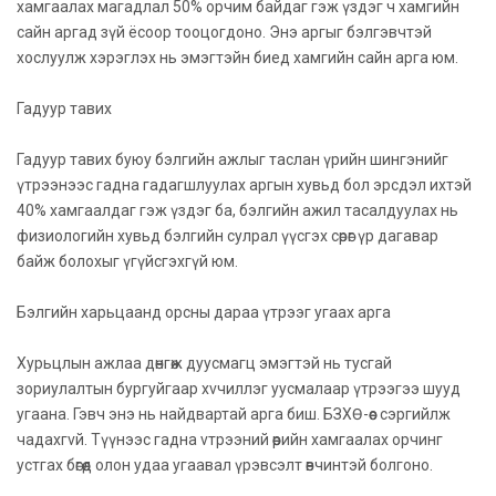
хамгаалах магадлал 50% орчим байдаг гэж үздэг ч хамгийн
сайн аргад зүй ёсоор тооцогдоно. Энэ аргыг бэлгэвчтэй
хослуулж хэрэглэх нь эмэгтэйн биед хамгийн сайн арга юм.
Гадуур тавих
Гадуур тавих буюу бэлгийн ажлыг таслан үрийн шингэнийг
үтрээнээс гадна гадагшлуулах аргын хувьд бол эрсдэл ихтэй
40% хамгаалдаг гэж үздэг ба, бэлгийн ажил тасалдуулах нь
физиологийн хувьд бэлгийн сулрал үүсгэх сөрөг үр дагавар
байж болохыг үгүйсгэхгүй юм.
Бэлгийн харьцаанд орсны дараа үтрээг угаах арга
Хурьцлын ажлаа дөнгөж дуусмагц эмэгтэй нь тусгай
зориулалтын бургуйгаар хvчиллэг уусмалаар үтрээгээ шууд
угаана. Гэвч энэ нь найдвартай арга биш. БЗХӨ-өөс сэргийлж
чадахгvй. Түүнээс гадна vтрээний өөрийн хамгаалах орчинг
устгах бөгөөд олон удаа угаавал үрэвсэлт өвчинтэй болгоно.