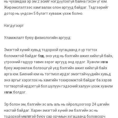
нь чухамдаа эр эм 2 эсийг нэгдүүлэхгүй байна гэсэн үг юм.
Жирэмслэлтээс хамгаалах олон аргууд байдаг. Тэдгээрийг
дотор нь үндсэн 5 бүлэгт хувааж үзэж болно.
Нэгдүгээрт
Уламжлалт буюу физиологийн аргууд:
Эмэгтэй хүний хувьд тодорхой хугацаанд л үр тогтох
боломжтой байдаг бөгөөд, энэ үед нь бэлгийн ажил хийхгүй байх,
үтрээний гадуур тавих зэрэг аргууд энд ордог. Хуанли хөтлөх
буюу жирэмлэж болзошгүй үед бэлгийн ажил хийхгүй байх
арга юм. Биений юм нь тогтмол ирдэг эмэгтэйчүүдийн хувьд
энэ аргыг хэрэглэх нь хамгийн тохиромжтой байдаг ба хэрэв
тогтвортой ирдэггүй бол шулуун гэдэсний халуун үзэж хуанли
хөтлөж болдог.
Эр болон эм, бэлгийн эс аль аль нь ойролцоогоор 24 цагийн
настай байдаг. Харин эмэгтэй хүний эм бэлгийн эс нь
тодорхой мөчлөгтэй буюу сар орчмын хугацаанд боловсорч