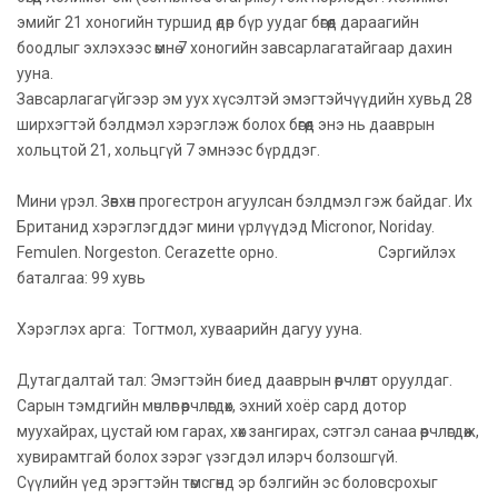
эмийг 21 хоногийн туршид өдөр бүр уудаг бөгөөд дараагийн
боодлыг эхлэхээс өмнө 7 хоногийн завсарлагатайгаар дахин
ууна.
Завсарлагагүйгээр эм уух хүсэлтэй эмэгтэйчүүдийн хувьд 28
ширхэгтэй бэлдмэл хэрэглэж болох бөгөөд энэ нь дааврын
хольцтой 21, хольцгүй 7 эмнээс бүрддэг.
Мини үрэл. Зөвхөн прогестрон агуулсан бэлдмэл гэж байдаг. Их
Британид хэрэглэгддэг мини үрлүүдэд Micronor, Noriday.
Femulen. Norgeston. Cerazette орно. Сэргийлэх
баталгаа: 99 хувь
Хэрэглэх арга: Тогтмол, хуваарийн дагуу ууна.
Дутагдалтай тал: Эмэгтэйн биед дааврын өөрчлөлт оруулдаг.
Сарын тэмдгийн мөчлөг өөрчлөгдөх, эхний хоёр сард дотор
муухайрах, цустай юм гарах, хөх зангирах, сэтгэл санаа өөрчлөгдөж,
хувирамтгай болох зэрэг үзэгдэл илэрч болзошгүй.
Сүүлийн үед эрэгтэйн төмсгөнд эр бэлгийн эс боловсрохыг