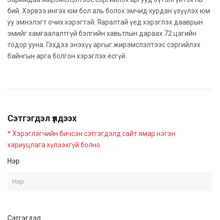
бий. Хэрвээ ингэх юм бол аль болох эмчид хурдан үзүүлэх юм
уу эмнэлэгт очих хэрэгтэй. Яаралтай үед хэрэглэх дааврын
эмийг хамгаалалтгүй бэлгийн хавьтлын дараах 72 цагийн
тодор ууна. Гэхдээ энэхүү аргыг жирэмслэлтээс сэргийлэх
байнгын арга болгон хэрэглэх ёсгүй.
Сэтгэгдэл үлдээх
* Хэрэглэгчийн бичсэн сэтгэгдэлд сайт ямар нэгэн
хариуцлага хүлээхгүй болно.
Нэр
Сэтгэгдэл