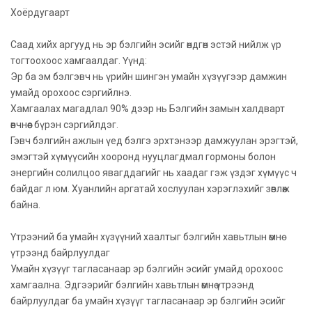
Хоёрдугаарт
Саад хийх аргууд нь эр бэлгийн эсийг өндгөн эстэй нийлж үр
тогтоохоос хамгаалдаг. Үүнд:
Эр ба эм бэлгэвч нь үрийн шингэн умайн хүзүүгээр дамжин
умайд орохоос сэргийлнэ.
Хамгаалах магадлал 90% дээр нь Бэлгийн замын халдварт
өвчнөөс бүрэн сэргийлдэг.
Гэвч бэлгийн ажлын үед бэлгэ эрхтэнээр дамжуулан эрэгтэй,
эмэгтэй хүмүүсийн хооронд нууцлагдмал гормоны болон
энергийн солилцоо явагддагийг нь хаадаг гэж үздэг хүмүүс ч
байдаг л юм. Хуанлийн аргатай хослуулан хэрэглэхийг зөвлөж
байна.
Үтрээний ба умайн хүзүүний хаалтыг бэлгийн хавьтлын өмнө
үтрээнд байрлуулдаг
Умайн хүзүүг тагласанаар эр бэлгийн эсийг умайд орохоос
хамгаална. Эдгээрийг бэлгийн хавьтлын өмнө үтрээнд
байрлуулдаг ба умайн хүзүүг тагласанаар эр бэлгийн эсийг