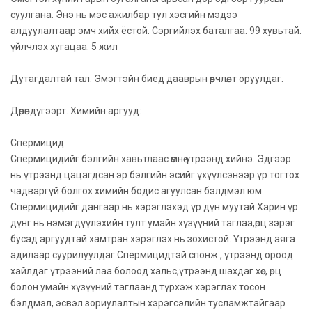
суулгана. Энэ нь мэс ажилбар тул хэсгийн мэдээ
алдуулалтаар эмч хийх ёстой. Сэргийлэх баталгаа: 99 хувьтай.
үйлчлэх хугацаа: 5 жил
Дутагдалтай тал: Эмэгтэйн биед дааврын өөрчлөлт оруулдаг.
Дөрөвдүгээрт. Химийн аргууд:
Спермицид
Спермицидийг бэлгийн хавьтлаас өмнө үтрээнд хийнэ. Эдгээр
нь үтрээнд цацагдсан эр бэлгийн эсийг үхүүлсэнээр үр тогтох
чадваргүй болгох химийн бодис агуулсан бэлдмэл юм.
Спермицидийг дангаар нь хэрэглэхэд үр дүн муутай.Харин үр
дүнг нь нэмэгдүүлэхийн тулт умайн хүзүүний таглаа,өрц зэрэг
бусад аргуудтай хамтран хэрэглэх нь зохистой. Үтрээнд аяга
адилаар суурилуулдаг Спермицидтэй спонж , үтрээнд ороод
хайлдаг үтрээний лаа болоод хальс,үтрээнд шахдаг хөөс, өрц
болон умайн хүзүүний таглаанд түрхэж хэрэглэх тосон
бэлдмэл, эсвэл зориулалтын хэрэгсэлийн тусламжтайгаар