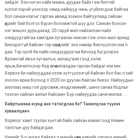
хийдэг. Хэн нэгэн найз маань дуудах байх гэж битгий
хүлээгээрэй үнэхээр чамд найзууд чинь үгүйлэгдэж байгаа
бол санаачлагыг гартаа аваад зохион байгуулаад сайхан
өдрийг бий болгох бүрэн боломжтой шүү дээ. Саяхан болсон
нэг жишээ дурьдахад: 20 гаруй жил найзалсан найз
охидуудтайгаа хамтдаа зугаалах юмсан гэж олон жил яриад
биелдэггүй байсан тэр мөрөөдлийг энэ намар биелүүлсэн юм л
даа. Тэр орой би найз охидуудруугаа бичээд бүгдээрээ
Архангай явъя зугаалъя, аялацгаая гээд хэлж
ярьж,бичилчсээр бид өглөө аялалдаа гарсан байдаг юм ккк.
Хэрвээ би найзууддаа хэлж зүтгүүлээгүй байсан бол бас л хий
хоосон яриа болоод л 2020 он дуусан байсан бизээ. Найзуудын
аяллаас маш гоё дурсамж, мэдрэмжийг, шинэ санаа бодлыг
тээсэн сайхан аялал байсаан. Бүр найзуудаа саначихлаа .....
Хайртынхаа юунд анх татагдсан бэ? Танилцсан түүхээ
хуваалцаач
Хорвоог хамт туулах хүнтэй байх сайхан юмаа гээд Номин
талстын дуу байдагдаа.
Намайг 9-р ангид байхад л манай нөхөр намайг хараад миний