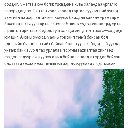
боддог. Эмэгтэй хүн болж төрсөндөө энэ хувь заяандаа үргэлж
талархдагдаа. Бяцхан үрээ хараад гэртээ суух миний хувьд
хамгийн аз жаргалтай мөч. Хөхүүлж байхдаа сайхан үрээ харж
баясаад л хажуугаар нь гэнэт гоё шинэ содон санаа төрөөд ер нь
л өөрөө өөртөөгэй ярилцах, бодож тунгаах цагийг дөнгөж төрсөн хүүхэд өгдөг
юм шиг. Анхны хүүхэд маань тэр жил төрөөгүй байсан бол
одоогийн бизнесээ хийх байсан болов уу гэж боддог. Хүүхдээ
унтаж байх зуур л гар урлалаа, тортны захиалгаа хийгээд
суудаг, гадуур амжуулах ажил байвал аваад л гардаг байсан
бас хүүхдээсээ нээх төвөгшөөхгүйгээр амжуулаад л сурчихсан.