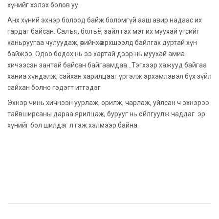
хүнийг хэлэх болов уу.
Анх хүний эхнэр болоод байж боломгүй ааш авир надаас их
гардаг байсан. Салъя, болъё, зайл гэх мэт их муухай үгсийг
ханьруугаа чулуудаж, өөрийнхөө эрхшээлд байлгах дуртай хүн
байжээ. Одоо бодох нь ээ хартай дээр нь муухай амиа
хичээсэн зантай байсан байгаамдаа...Тэгхээр хажууд байгаа
ханиа хүндэлж, сайхан харилцааг үргэлж эрхэмлэвэл бүх зүйл
сайхан болно гэдэгт итгэдэг
Эхнэр чинь хичнээн уурлаж, орилж, чарлаж, уйлсан ч эхнэрээ
тайвширсаны дараа ярилцаж, бурууг нь ойлгуулж чаддаг эр
хүнийг бол шилдэг л гэж хэлмээр байна.