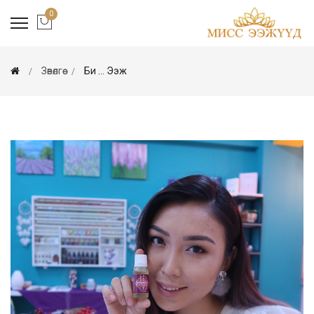
0
Зөвөлгөө
Би ... Ээж