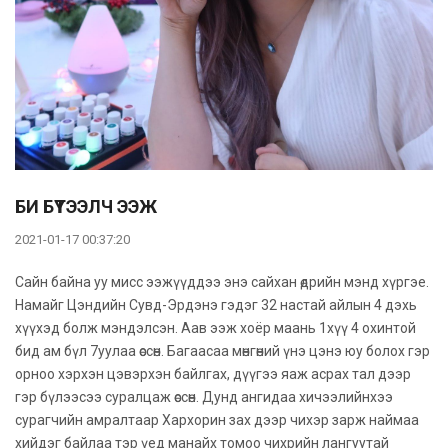
БИ БҮТЭЭЛЧ ЭЭЖ
2021-01-17 00:37:20
Сайн байна уу мисс ээжүүддээ энэ сайхан өдрийн мэнд хүргэе.
Намайг Цэндийн Сувд-Эрдэнэ гэдэг 32 настай айлын 4 дэхь
хүүхэд болж мэндэлсэн. Аав ээж хоёр маань 1хүү 4 охинтой
бид ам бүл 7уулаа өссөн. Багаасаа мөнгөний үнэ цэнэ юу болох гэр
орноо хэрхэн цэвэрхэн байлгах, дүүгээ яаж асрах тал дээр
гэр бүлээсээ суралцаж өссөн. Дунд ангидаа хичээлийнхээ
сурагчийн амралтаар Хархорин зах дээр чихэр зарж наймаа
хийдэг байлаа тэр үед манайх томоо чихрийн лангуутай