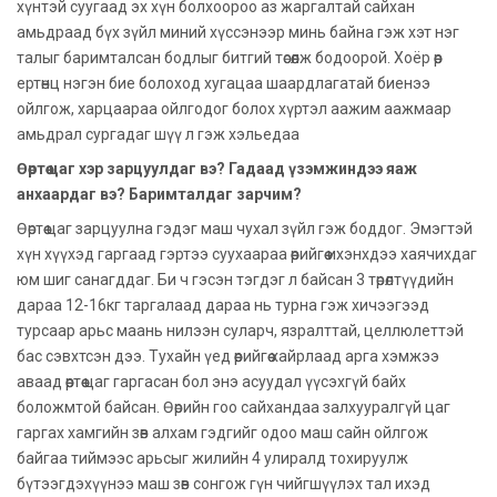
хүнтэй суугаад эх хүн болхоороо аз жаргалтай сайхан
амьдраад бүх зүйл миний хүссэнээр минь байна гэж хэт нэг
талыг баримталсан бодлыг битгий төсөөлж бодоорой. Хоёр өөр
ертөнц нэгэн бие болоход хугацаа шаардлагатай биенээ
ойлгож, харцаараа ойлгодог болох хүртэл аажим аажмаар
амьдрал сургадаг шүү л гэж хэльедаа
Өөртөө цаг хэр зарцуулдаг вэ? Гадаад үзэмжиндээ яаж
анхаардаг вэ? Баримталдаг зарчим?
Өөртөө цаг зарцуулна гэдэг маш чухал зүйл гэж боддог. Эмэгтэй
хүн хүүхэд гаргаад гэртээ суухаараа өөрийгөө ихэнхдээ хаячихдаг
юм шиг санагддаг. Би ч гэсэн тэгдэг л байсан 3 төрөлтүүдийн
дараа 12-16кг таргалаад дараа нь турна гэж хичээгээд
турсаар арьс маань нилээн суларч, язралттай, целлюлеттэй
бас сэвхтсэн дээ. Тухайн үед өөрийгөө хайрлаад арга хэмжээ
аваад өөртөө цаг гаргасан бол энэ асуудал үүсэхгүй байх
боложмтой байсан. Өөрийн гоо сайхандаа залхууралгүй цаг
гаргах хамгийн зөв алхам гэдгийг одоо маш сайн ойлгож
байгаа тиймээс арьсыг жилийн 4 улиралд тохируулж
бүтээгдэхүүнээ маш зөв сонгож гүн чийгшүүлэх тал ихэд