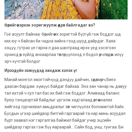
Өөрийгөө хэрхэн зоригжуулж өөдрөг байлгадаг вэ?
Гоё асуулт байнаа. Өөрийгөө их зоригтой бүсгүй гэж боддог шд
ккк юу ч байсан би чадна хийнэ гээд шууд дайрдаг. Хаяа
хэцүү, гутрах үе гарна л даа шантраад ирэх үед хэсэгхэн
орхиод өөр зүйлд анхаарлаа төвлөрүүлэхэд л бодол өөрчлөгдөж илүү
эрч хүчтэй болдог
Ирээдүйн ээжүүдэд хандаж хэлэх үг
Манай монгол эмэгтэйчүүд дэндүү дайчин, хөдөлмөрч,биеэ
даасан бардам хүмүүс байдаг байхаа. Энэ зан чанар нь давуу
тал ихтэй ч сул тал бас их бий гэж боддог. Аливаад баланс
буюу тэнцвэртэй байдлыг үргэлж хадгалаад өөртөө анализ
хийгээд сурчихвал амьдралыг зөв чиглүүлэх боломжтой байх.
Бусдын үгээр шийдвэр битгий гаргаарай та нар минь асуудал
бүрт заавал нэг гаргалгаа байжил байдаг учир эцсийн
шийдвэр гаргах гэж бүү яараарай... Сайн бод, унш, тунгаа. Би