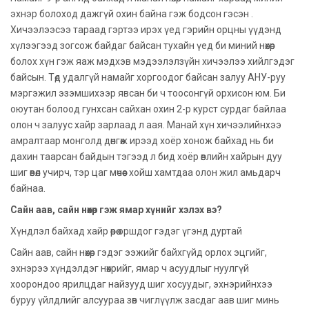
эхнэр болоход дажгүй охин байна гэж бодсон гэсэн .
Хичээлээсээ тараад гэртээ ирэх үед гэрийн орцны үүдэнд
хүлээгээд зогсож байдаг байсан тухайн үед би миний нөхөр
болох хүн гэж яаж мэдхэв мэдээлэлзүйн хичээлээ хийлгэдэг
байсын. Төд удалгүй намайг хоргоодог байсан залуу АНУ-руу
мэргэжил эзэмшихээр явсан би ч тоосонгүй орхисон юм. Би
оюутан болоод гунхсан сайхан охин 2-р курст сурдаг байлаа
олон ч залуус хайр зарлаад л аая. Манай хүн хичээлийнхээ
амралтаар монголд дөнгөж ирээд хоёр хонож байхад нь би
дахин таарсан байдын тэгээд л бид хоёр өвлийн хайрын дуу
шиг өвөл учирч, тэр цаг мөчөөс хойш хамтдаа олон жил амьдарч
байнаа.
Сайн аав, сайн нөхөр гэж ямар хүнийг хэлэх вэ?
Хүндлэл байхад хайр өөрөө оршдог гэдэг үгэнд дуртай
Сайн аав, сайн нөхөр гэдэг ээжийг байхгүйд орлох эцгийг,
эхнэрээ хүндэлдэг нөхрийг, ямар ч асуудлыг нуулгүй
хоорондоо ярилцдаг найзууд шиг хосуудыг, эхнэрийнхээ
буруу үйлдлийг алсуураа зөв чиглүүлж засдаг аав шиг минь