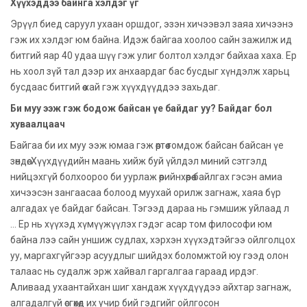
Хүүхэддээ байнга хэлдэг үг
Эрүүл биед саруул ухаан оршдог, эзэн хичээвэл заяа хичээнэ
гэж их хэлдэг юм байна. Идэж байгаа хоолоо сайн зажилж ид
битгий яар 40 удаа шүү гэж улиг болтол хэлдэг байхаа хаха. Ер
нь хоол зүй тал дээр их анхаардаг бас бусдыг хүндэлж харьц
бусдаас битгий өө хай гэж хүүхдүүддээ захьдаг.
Би муу ээж гэж бодож байсан үе байдаг уу? Байдаг бол
хуваалцаач
Байгаа би их муу ээж юмаа гэж өөртөө гомдож байсан байсан үе
зөндөө. Хүүхдүүдийн маань хийж буй үйлдэл миний сэтгэлд
нийцэхгүй болхоороо би уурлаж өөрийнхөөрөө байлгах гэсэн амиа
хичээсэн зангаасаа болоод муухай орилж загнаж, хаяа бүр
алгадах үе байдаг байсан. Тэгээд дараа нь гэмшиж уйлаад л
... Ер нь хүүхэд хүмүүжүүлэх гэдэг асар том философи юм
байна лээ сайн уншиж судлах, хэрхэн хүүхэдтэйгээ ойлголцох
уу, маргахгүйгээр асуудлыг шийдэх боломжтой юу гээд олон
талаас нь судалж эрж хайвал гаргалгаа гараад ирдэг.
Аливаад ухаантайхан шиг хандаж хүүхдүүдээ айхтар загнаж,
алгадалгүй өсгөхөд их учир бий гэдгийг ойлгосон