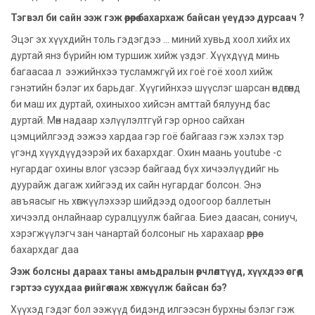
Тэгвэл би сайн ээж гэж өөрөөрөө бахархаж байсан үеүдээ дурсаач ?
Эцэг эх хүүхдийн толь гэдэгдээ ... миний хувьд хоол хийх их
дуртай янз бүрийн юм туршиж хийж үздэг. Хүүхдүүд минь
багаасаа л ээжийнхээ тусламжгүй их гоё гоё хоол хийж
гэнэтийн бэлэг их барьдаг. Хүүгийнхээ шүүслэг шарсан өндөгөнд
би маш их дуртай, охиныхоо хийсэн амттай бялуунд бас
дуртай. Мөн надаар хэлүүлэлтгүй гэр орноо сайхан
цэмцийлгээд ээжээ хардаа гэр гоё байгааз гэж хэлэх тэр
үгэнд хүүхдүүдээрэй их бахархдаг. Охин маань youtube -с
нугардаг охины влог үзсээр байгаад бүх хичээлүүдийг нь
дуурайж дагаж хийгээд их сайн нугардаг болсон. Энэ
авъяасыг нь хөгжүүлэхээр шийдээд одоогоор баллетын
хичээлд онлайнаар суралцуулж байгаа. Биеэ даасан, сониуч,
хэрэгжүүлэгч зан чанартай болсоныг нь харахаар өөрөөрөө
бахархдаг даа
Ээж болсны дараах таны амьдралын өөрчлөлтүүд, хүүхдээ өсгөөд
гэртээ суухдаа өөрийгөө яаж хөгжүүлж байсан бэ?
Хүүхэд гэдэг бол ээжүүд бидэнд илгээсэн бурхны бэлэг гэж