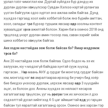
урлал гоёл чимэглэл юм. Дуртай зүйлдээ бүр дэндүү их
дурлан дурлан хөгжүүлсээр Сувдан Хэлхээ нэртэй урлангаа
үүсгэн байгуулж одоо хүртэл энэ ажлаа хийж байгаа. Дунд
хүүхдээ гаргаад хоол хийх хоббитой болж янз бүрийн амттан,
хоол, саладыг төрөл бүрээр туршиж явсаар өнөөдөр хоолны контент
хуваалцдаг хөөрхөн ажилтай болсон. Харин бага охиноо 2018 онд
төрүүлээд үнэрт дурлан амин тосоор лаа, саван зэрийг хийж
шинэ хоббигоо хөгжүүлж байгаа.
Анх хэдэн настайдаа ээж болж байсан бэ? Ямар мэдрэмж
төрсөн бэ?
Анх 20 настайдаа ээж болж байлаа. Одоо бодох нь ээ их
залуухан, юу ч мэдэхгүй байхдаа хүнтэй сууж хүүхэд
гаргасан.... Нөхөр маань АНУ-д сурдаг би монголд сурдаг байсан
юм, монголд нэг өвөл амралтаараа ирэхэд би учирч бид хоёр
бие биедээ үнэхээр дурлаж, үерхэж явсаар өнөөдөр 3 хүүхдийн
эцэг, эх болсон доо. Анхны хүүхдээ эх нялхаст кесаров
хагалгаагаар төрүүлсэн, ууг нь өөрөөрөө төрөх гэж их хичээсэн л дээ
сэдээлттэй дусал хийлгээд 4-5 цаг аймшигтай өвдөөд ус гарцан
байсан тул яаралтай хагалгаанд орсон. Охиноо анх харсан тэр