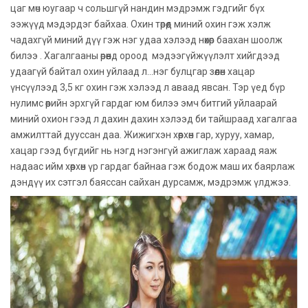
цаг мөч юугаар ч сольшгүй нандин мэдрэмж гэдгийг бүх
ээжүүд мэдэрдэг байхаа. Охин төрөөд миний охин гэж хэлж
чадахгүй миний дүү гэж нэг удаа хэлээд нөхөр баахан шоолж
билээ . Хагалгааны өрөөнд ороод мэдээгүйжүүлэлт хийгдээд
удаагүй байтал охин уйлаад л...нэг булцгар зөөлөн хацар
үнсүүлээд 3,5 кг охин гэж хэлээд л аваад явсан. Тэр үед бүр
нулимс өөрийн эрхгүй гардаг юм билээ эмч битгий уйлаарай
миний охион гээд л дахин дахин хэлээд би тайшраад хагалгаа
амжилттай дууссан даа. Жижигхэн хөөрхөн гар, хуруу, хамар,
хацар гээд бүгдийг нь нэгд нэгэнгүй ажиглаж хараад яаж
надаас ийм хөөрхөн үр гардаг байнаа гэж бодож маш их баярлаж
дэндүү их сэтгэл баяссан сайхан дурсамж, мэдрэмж үлджээ.