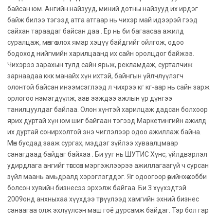
байсан юм. Ангийн найзууд, миний дотны найзууд их ирдэг
байж билээ тэгээд атга атгаар нь чихэр май идээрэй гээд
сайхан тараадаг байсан даа . Ер нь би багаасаа ажилд
суралцаж, мөнгө олох ямар хэцүү байдгийг ойлгож, одоо
бодоход нийгмийн харилцаанд их сайн оролцдог байжээ.
Чихэрээ зарахын тулд сайн ярьж, рекламдаж, сурталчиж
зарнаадаа ккк манайх хүн ихтэй, байнгын үйлчлүүлэгч
олонтой байсан инээмсэглээд л чихрээ кг кг-аар нь сайн зарж
орлогоо нэмэгдүүлж, аав ээждээ ажлын үр дүнгээ
танилцуулдаг байлаа. Олон хүнтэй харилцаж дадсан болхоор
ярих дуртай хүн юм шиг байгаан тэгээд Маркетингийн ажилд
их дуртай сонирхолтой энэ чиглэлээр одоо ажиллаж байна.
Мөн бусдад зааж сургах, мэддэг зүйлээ хуваалцмаар
санагдаад байдаг байхаа . Би ууг нь ШУТИС Хүнс, үйлдвэрлэл
удирдлага ангийг төгссөн мэргэжлээрээ ажиллагаагүй ч сурсан
зүйл маань амьдралд хэрэглэгддэг. Яг одоогоор өөрийнхөө хобби
болсон хувийн бизнесээ эрхэлж байгаа. Би 3 хүүхэдтэй
2009онд анхныхаа хүүхдээ төрүүлээд хамгийн эхний бизнес
санаагаа олж эхлүүлсэн маш гоё дурсамж байдаг. Тэр бол гар