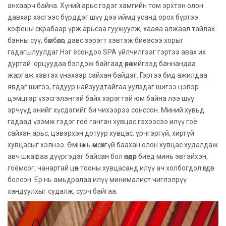
анхаарч байна. Хүний арьс гэдэг хамгийн том эрхтэн олон
давхар хэсгээс бүрддэг шүү дээ иймд усанд орох бүртээ
кофены скрабаар үрж арьсаа гуужуулж, хааяа алжаал тайлах
банны сүү, бөмбөлөг, давс зэрэгт хэвтэж биеэсээ хорыг
гадагшлуулдаг.Нэг ёсондоо SPA үйлчилгээг гэртээ авах их
дуртай орцуудаа бэлдэж байгаад өөрөө хийгээд баннандаа
жаргаж хэвтэх үнэхээр сайхан байдаг. Гэртээ бид ажилдаа
явдаг шигээ, гадуур найзуудтайгаа уулздаг шигээ цэвэр
цэмцгэр үзэсгэлэнтэй байх хэрэгтэй юм байна лээ шүү
эрчүүд энийг хүсдэгийг би чихээрээ сонссон. Миний хувьд
гадаад үзэмж гэдэг гоё ганган хувцас гэхээсээ илүү гоё
сайхан арьс, цэвэрхэн дотуур хувцас, үрчгэргүй, хиргүй
хувцасыг хэлнээ. Өмнө нь өмсөхгүй баахан олон хувцас худалдаж
авч шкафаа дүүргэдэг байсан бол өнөөдөр биед минь эвтэйхэн,
гоёмсог, чанартай цөөн тооны хувцасанд илүү ач холбогдол өгдөг
болсон. Ер нь амьдралаа илүү минималист чиглэлрүү
хандуулхыг судалж, сурч байгаа.