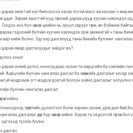
й дараа эмэгтэй хүн биенээсээ хасах ёстой масс-аа хассан ч жирэ
гддаг. Зарим эмэгтэйчүүд төрсний дараа шууд хуучин хэвэндээ ордо
 Гэхдээ энэ бол хөөрхөн үрийнх нь эрүүл саруул төрж, өсч бойжиж байга
дараа гэдэсний булчин хуучин хэвэндээ орж амжихгүй ч таны биеийн 
агаар хийж болно. Эдгээр дасгалууд таны биеийн булчинг чангалаха
й дараа ямар дасгалуудыг хийдэг вэ?
долоо хоног
й дараа эхний долоо хоногуудаас эхлэн та аарцгийн ба хэвлийн су
эй. Аарцгийн булчин чангалах дасгал ба хөлөө жийх дасгалыг кесар х
 таагүй мэдрэмж огт мэдрэгдэхгүй болсон хойно дасгалыг эхлүүлнэ 
гийн булчин чангалах дасгал
дрөөс хийнэ
тохиолдолд төрөлтийн дүлэлтээс болж хярзан сунаж, урагдал бий б
чангалах дасгалыг өдөр бүр зөөлнөөр хийнэ. Хэрэв та оёдолтой төрсөн 
 эдгэхэд туслах болно.
ийх дасгал