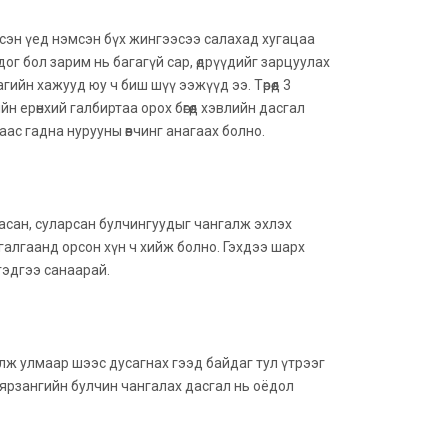
мсэн үед нэмсэн бүх жингээсээ салахад хугацаа
г бол зарим нь багагүй сар, өдрүүдийг зарцуулах
агийн хажууд юу ч биш шүү ээжүүд ээ. Төрөөд 3
ерөнхий галбиртаа орох бөгөөд хэвлийн дасгал
ас гадна нурууны өвчинг анагаах болно.
насан, суларсан булчингуудыг чангалж эхлэх
агалгаанд орсон хүн ч хийж болно. Гэхдээ шарх
гэдгээ санаарай.
олж улмаар шээс дусагнах гээд байдаг тул үтрээг
бол хярзангийн булчин чангалах дасгал нь оёдол