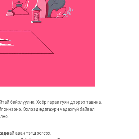
 зайтай байрлуулна. Хоёр гараа гуян дээрээ тавина.
г хичээнэ. Эхлээд өвдөгтөө хүрч чадахгүй байвал
лно.
дөө зай аван тэгш зогсох.