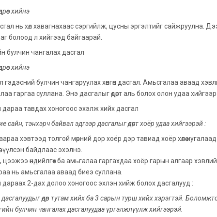
дрөөс хийнэ
гал нь хөл хавагнахаас сэргийлж, цусны эргэлтийг сайжруулна. Дээшээ х
Цаг болоод л хийгээд байгаарай.
н булчин чангалах дасгал
дрөөс хийнэ
л гэдэсний булчин чангаруулах хөнгөн дасгал. Амьсгалаа аваад хэв
лаа гаргаа суллана. Энэ дасгалыг өдөрт аль болох олон удаа хийгээ
й дараа тавдах хоногоос эхэлж хийх дасгал
е сайн, тэнхэрч байвал эдгээр дасгалыг өдөрт хоёр удаа хийгээрэй :
аараа хэвтээд толгой мөрний дор хоёр дэр тавиад хоёр хөлөө нугалаа
өрүүлсэн байдлаас эхэлнэ.
, цээжээ өндийлгөх ба амьгалаа гаргахдаа хоёр гарын алгаар хэвли
 дараа нь амьсгалаа аваад биеэ суллана.
й дараах 2-дах долоо хоногоос эхлэн хийж болох дасгалууд :
 дасгалуудыг өдөр тутам хийх ба 3 сарын турш хийх хэрэгтэй. Боломжто
гийн булчин чангалах дасгалуудаа үргэлжлүүлж хийгээрэй.