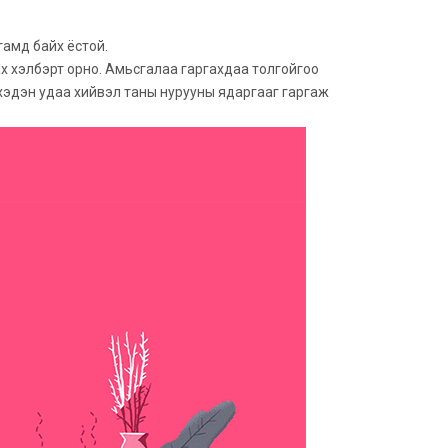
шугамд байх ёстой.
лах хэлбэрт орно. Амьсгалаа гаргахдаа толгойгоо
д хэдэн удаа хийвэл таны нурууны ядаргааг гаргаж