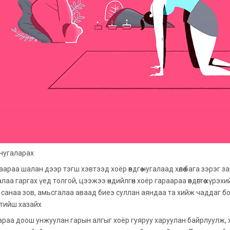
нугаларах
аараа шалан дээр тэгш хэвтээд хоёр өвдгөө нугалаад хөлөө бага зэрэг
аа гаргах үед толгой, цээжээ өндийлгөн хоёр гараараа өвдөгтөө хүрэхий
 санаа зов, амьсгалаа аваад биеэ суллан аяндаа та хийж чаддаг бо
тийш хазайх
араа доош унжуулан гарын алгыг хоёр гуяруу харуулан байрлуулж, хөл