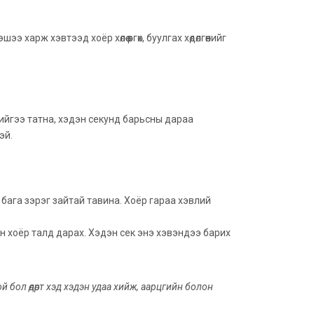
арж хэвтээд хоёр хөлөө өргөх, буулгах хөдөлгөөнийг
лийгээ татна, хэдэн секунд барьсны дараа
рэй.
д бага зэрэг зайтай тавина. Хоёр гараа хэвлий
йн хоёр талд дарах. Хэдэн сек энэ хэвэндээ барих
й бол өдөрт хэд хэдэн удаа хийж, аарцгийн болон