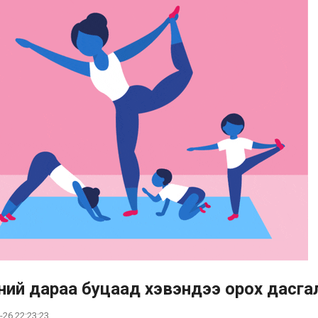
сний дараа буцаад хэвэндээ орох дасга
-26 22:23:23