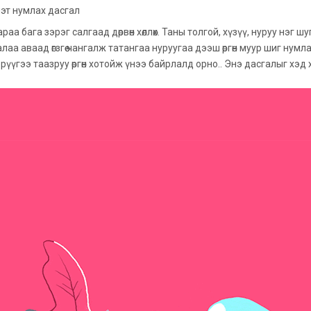
эт нумлах дасгал
араа бага зэрэг салгаад дөрвөн хөллөх. Таны толгой, хүзүү, нуруу нэг 
лаа аваад өгзгөө чангалж татангаа нуруугаа дээш өргөн муур шиг нум
рүүгээ таазруу өргөн хотойж үнээ байрлалд орно.. Энэ дасгалыг хэ