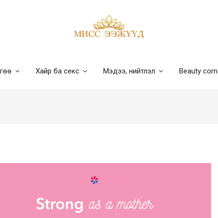
лгөө
Хайр ба секс
Мэдээ, нийтлэл
Beauty cor