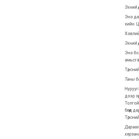
Эхний ө
Энэ дас
хийн. 
Хэвлий
Эхний ө
Энэ бо
амьсга
Төрсни
Таны би
Нурууг
дээр з
Толгой
бөгөөд
Төрсни
Дараах
хярзан