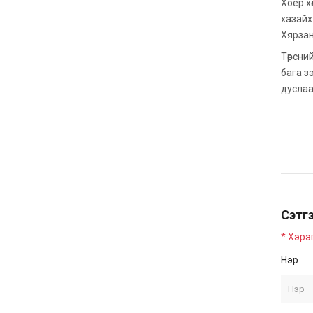
Хоёр х
хазайх
Хярзан
Төрсни
бага з
дуслаа
Сэтгэ
* Хэрэ
Нэр