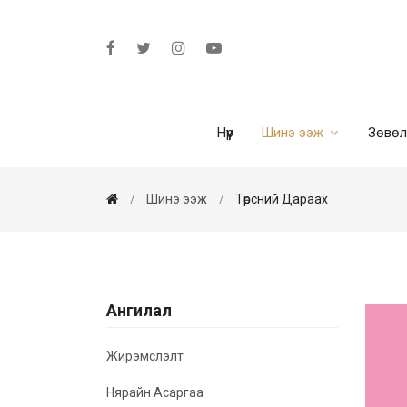
Нүүр
Шинэ ээж
Зөвө
Шинэ ээж
Төрсний Дараах
Ангилал
Жирэмслэлт
Нярайн Асаргаа