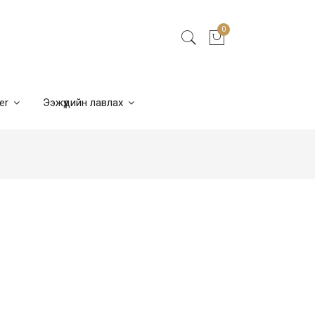
0
ner
Ээжүүдийн лавлах