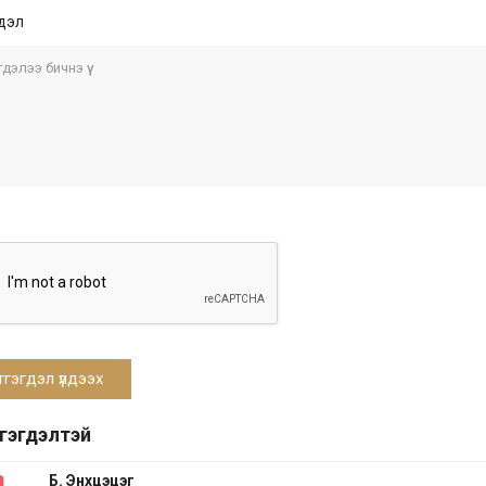
дэл
тгэгдэлтэй
Б. Энхцэцэг