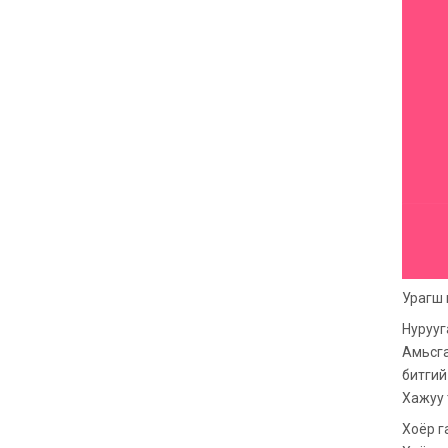
Урагш 
Нурууг
Амьсгал
битгий
Хажуу 
Хоёр г