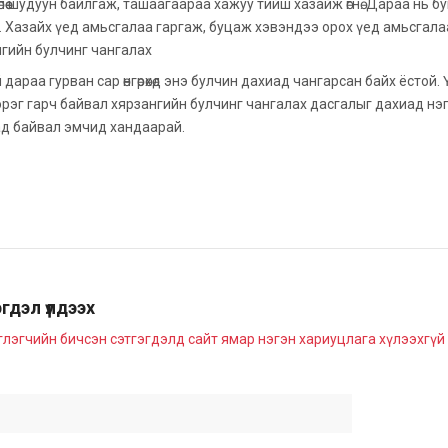
өлөө шудуун байлгаж, ташаагаараа хажуу тийш хазайж өгнө. Дараа нь б
. Хазайх үед амьсгалаа гаргаж, буцаж хэвэндээ орох үед амьсгала
гийн булчинг чангалах
й дараа гурван сар өнгөрөхөд энэ булчин дахиад чангарсан байх ёсто
эрэг гарч байвал хярзангийн булчинг чангалах дасгалыг дахиад нэ
д байвал эмчид хандаарай.
гдэл үлдээх
глэгчийн бичсэн сэтгэгдэлд сайт ямар нэгэн хариуцлага хүлээхгүй