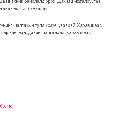
уцаад эхний байрлалд орох. Дахиад нөгөө талруугаа
а авах ёстойг санаарай.
й. Үүнийг шалгахын тулд үсэрч үзээрэй. Хэрэв шээс
г сар хийгээд, дахин шалгаарай. Хэрэв шээс
 болно.