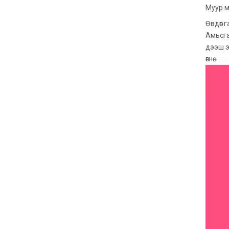
Муур м
Өвдөг г
Амьсга
дээш э
өгнө.