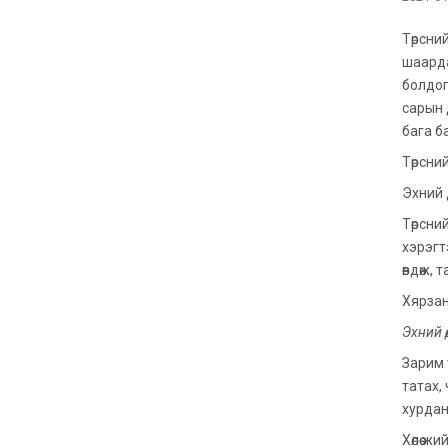
Төрсни
шаарда
болдог.
сарын 
бага б
Төрсни
Эхний 
Төрсни
хэрэгт
өвдөж,
Хярзан
Эхний ө
Зарим 
татах, 
хурдан
Хөлөө ж