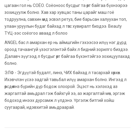
цагаан гол нь СОЁО. Соёоноос бусдыг та өөрт байгаа бүхнээрээ
зохицуулж болно. Хав хар хувцас таны царайг маш гоё
тодруулна, савхин өмд эсвэл ретуз, бие барьсан халуухан топ,
улаан уруулын будаг байхад л төгс хувиралт биздээ. Beauty
ТҮЦ-ээс соёогоо аваад л болоо
ANGEL бас л амархан ер нь аймшгийн гэхээсээ илүү нэг дүрд
ороод тачаангуй үзэсгэлэнтэй байх л бидний зорилго биздээ.
Далавч зүүгээд л бусдыг өөрт байгаа бүхэнтэйгээ зохицуулахад
болно.
ЭЛФ - Эгдүүтэй будалт, линз, ЧИХ байхад л тасархай хөөрхөн.
Ихэвчлэн үсээ задгай тавьбал илүү амархан болно. Ингээд л
өөрсдөө янз бүрийн дүр бодож олоорой. Эцэст нь хэлэхэд аз
жаргалтай амьдрал гэж байхгүй ээ, аз жаргалтай мөч, эргэж
бодоход инээх дурсамж л үлдэнэ. Үргэлж битгий хойш
суугаарай, идэвхитэй амьдраарай.