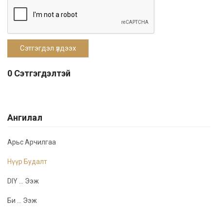
0 Сэтгэгдэлтэй
Ангилал
Арьс Арчилгаа
Нүүр Будалт
DIY ... Ээж
Би ... Ээж