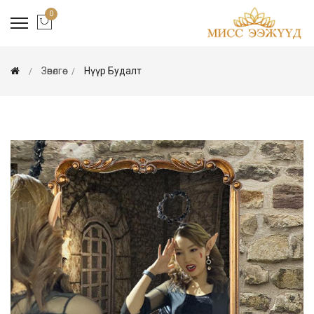
0
Зөвөлгөө
Нүүр Будалт