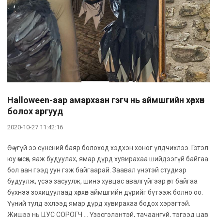
Halloween-аар амархаан гэгч нь аймшгийн хөөрхөн
болох аргууд
2020-10-27 11:42:16
Өө үгүй ээ сүнсний баяр болоход хэдхэн хоног үлдчихлээ. Гэтэл
юу өмсөх, яаж будуулах, ямар дүрд хувирахаа шийдээгүй байгаа
бол аан гээд уун гэж байгаарай. Заавал үнэтэй студиэр
будуулж, үсээ засуулж, шинэ хувцас авалгүйгээр өөрт байгаа
бүхнээ зохицуулаад хөөрхөн аймшгийн дүрийг бүтээж болно оо.
Үүний тулд эхлээд ямар дүрд хувирахаа бодох хэрэгтэй.
Жишээ нь ЦУС СОРОГЧ ... Үзэсгэлэнтэй, тачаангуй, тэгээд цав