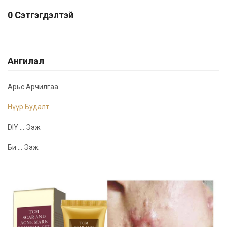
0 Сэтгэгдэлтэй
Ангилал
Арьс Арчилгаа
Нүүр Будалт
DIY ... Ээж
Би ... Ээж