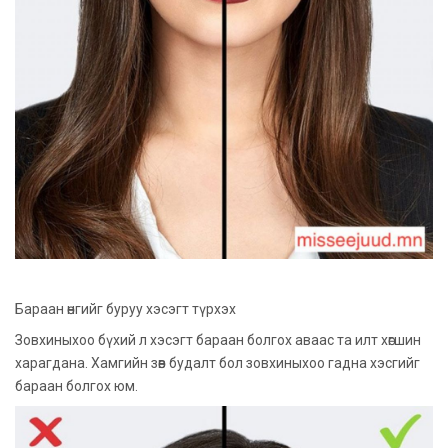
Бараан өнгийг буруу хэсэгт түрхэх
Зовхиныхоо бүхий л хэсэгт бараан болгох аваас та илт хөгшин
харагдана. Хамгийн зөв будалт бол зовхиныхоо гадна хэсгийг
бараан болгох юм.