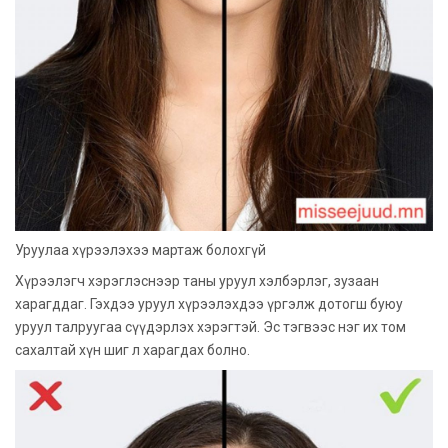
Уруулаа хүрээлэхээ мартаж болохгүй
Хүрээлэгч хэрэглэснээр таны уруул хэлбэрлэг, зузаан
харагддаг. Гэхдээ уруул хүрээлэхдээ үргэлж дотогш буюу
уруул талруугаа сүүдэрлэх хэрэгтэй. Эс тэгвээс нэг их том
сахалтай хүн шиг л харагдах болно.