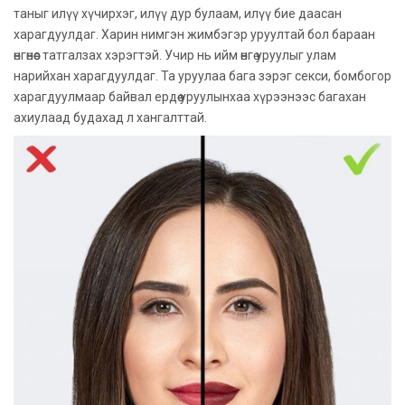
таныг илүү хүчирхэг, илүү дур булаам, илүү бие даасан
харагдуулдаг. Харин нимгэн жимбэгэр уруултай бол бараан
өнгөнөөс татгалзах хэрэгтэй. Учир нь ийм өнгө уруулыг улам
нарийхан харагдуулдаг. Та уруулаа бага зэрэг секси, бомбогор
харагдуулмаар байвал ердөө уруулынхаа хүрээнээс багахан
ахиулаад будахад л хангалттай.