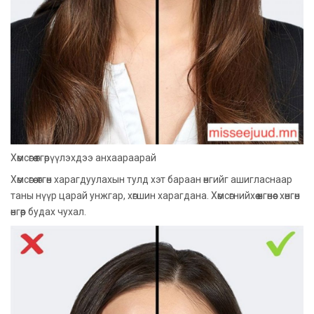
Хөмсөгөө өтгөрүүлэхдээ анхаараарай
Хөмсөгөө өтгөн харагдуулахын тулд хэт бараан өнгийг ашигласнаар
таны нүүр царай унжгар, хөгшин харагдана. Хөмсөгнийхөө өнгөнөөс хөнгөн
өнгөөр будах чухал.