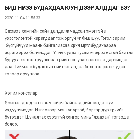
БИД НҮҮРЭЭ БУДАХДАА ЮУН ДЭЭР АЛДДАГ ВЭ?
2020-11-04 11:55:33
Өө сэвээ хамгийн сайн далдалж чадсан эмэгтэй л
үзэсгэлэнтэй харагддаг гэж оргүй үг биш шүү. Гэтэл зарим
бүсгүйчүүд маань байгалиасаа хөөрхөн мөртлөө будахаараа
эсрэгээрээ болчихдог. Уг нь будах тусам өнгө орох ёстой байтал
буруу эсвэл хэтрүүлснээр өөрийн гоо үзэсгэлэнгээ дарчихдаг
даа. Тиймээс будалтын нийтлэг алдаа болон хэрхэн будах
талаар орууллаа.
Хэт их конселар
Өө сэвээ далдлах гэж улайрч байгаад өөрийн мэдэлгүй
ихдүүлчихдэг. Ингэснээр маш овортой, баргар дүр төрхийг
бүтээдэг. Шуналтах хэрэггүй хонгор минь “жаахан” тэгээд л
болоо.