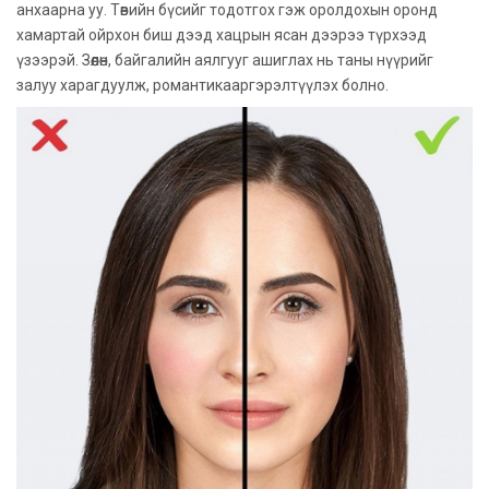
анхаарна уу. Төвийн бүсийг тодотгох гэж оролдохын оронд
хамартай ойрхон биш дээд хацрын ясан дээрээ түрхээд
үзээрэй. Зөөлөн, байгалийн аялгууг ашиглах нь таны нүүрийг
залуу харагдуулж, романтикааргэрэлтүүлэх болно.