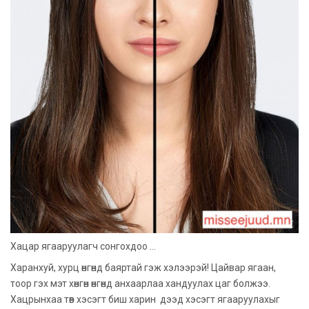
Хацар ягааруулагч сонгохдоо ...
Харанхуй, хурц өнгөнд баяртай гэж хэлээрэй! Цайвар ягаан,
тоор гэх мэт хөнгөн өнгөнд анхаарлаа хандуулах цаг болжээ.
Хацрынхаа төв хэсэгт биш харин дээд хэсэгт ягааруулахыг