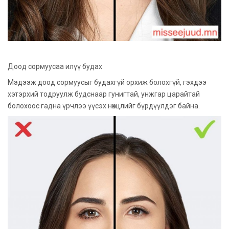
Доод сормуусаа илүү будах
Мэдээж доод сормуусыг будахгүй орхиж болохгүй, гэхдээ
хэтэрхий тодруулж будснаар гунигтай, унжгар царайтай
болохоос гадна үрчлээ үүсэх нөхцлийг бүрдүүлдэг байна.