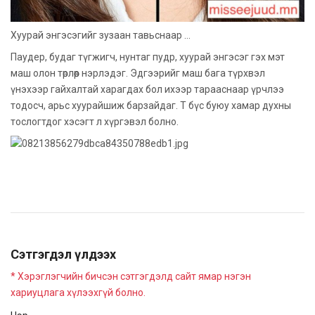
Хуурай энгэсэгийг зузаан тавьснаар ...
Паудер, будаг түгжигч, нунтаг пудр, хуурай энгэсэг гэх мэт
маш олон төрлөөр нэрлэдэг. Эдгээрийг маш бага түрхвэл
үнэхээр гайхалтай харагдах бол ихээр тарааснаар үрчлээ
тодосч, арьс хуурайшиж барзайдаг. Т бүс буюу хамар духны
тослогтдог хэсэгт л хүргэвэл болно.
Сэтгэгдэл үлдээх
* Хэрэглэгчийн бичсэн сэтгэгдэлд сайт ямар нэгэн
хариуцлага хүлээхгүй болно.