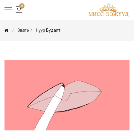
0
Зөвөлгөө
Нүүр Будалт