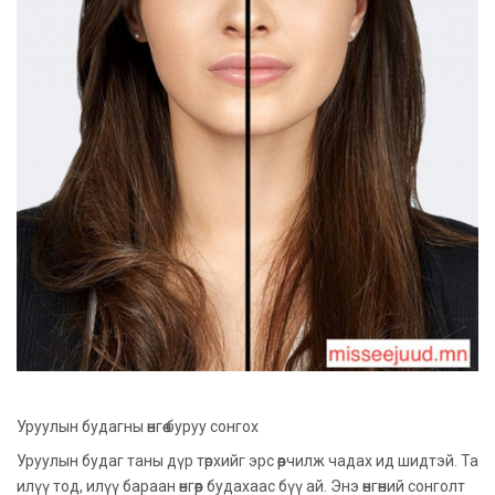
Уруулын будагны өнгөө буруу сонгох
Уруулын будаг таны дүр төрхийг эрс өөрчилж чадах ид шидтэй. Та
илүү тод, илүү бараан өнгөөр будахаас бүү ай. Энэ өнгөний сонголт