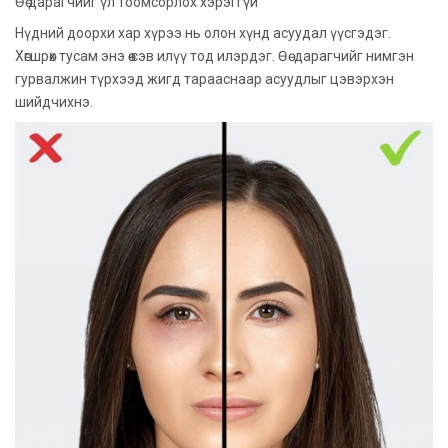
Өө дарагчийг үл тоомсорлох хэрэггүй
Нүдний доорхи хар хүрээ нь олон хүнд асуудал үүсгэдэг.
Хөгшрөх тусам энэ өө сэв илүү тод илэрдэг. Өө дарагчийг нимгэн
гурвалжин түрхээд жигд тарааснаар асуудлыг цэвэрхэн
шийдчихнэ.