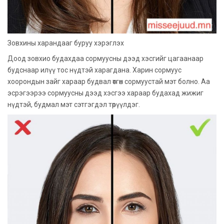
Зовхины харандааг буруу хэрэглэх
Доод зовхио будахдаа сормуусны дээд хэсгийг цагаанаар
будснаар илүү тос нүдтэй харагдана. Харин сормуус
хоорондын зайг хараар будвал өтгөн сормуустай мэт болно. Аа
эсрэгээрээ сормуусны дээд хэсгээ хараар будахад жижиг
нүдтэй, будмал мэт сэтгэгдэл төрүүлдэг.