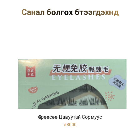
Санал болгох бүтээгдэхүүнүүд
Өөрөөсөө Цавуутай Сормуус
₮8000