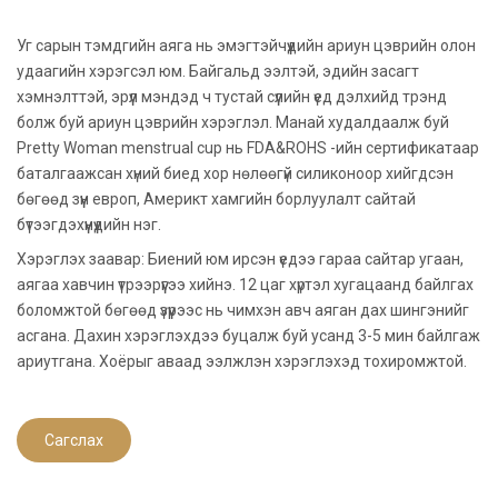
Уг сарын тэмдгийн аяга нь эмэгтэйчүүдийн ариун цэврийн олон
удаагийн хэрэгсэл юм. Байгальд ээлтэй, эдийн засагт
хэмнэлттэй, эрүүл мэндэд ч тустай сүүлийн үед дэлхийд трэнд
болж буй ариун цэврийн хэрэглэл. Манай худалдаалж буй
Pretty Woman menstrual cup нь FDA&ROHS -ийн сертификатаар
баталгаажсан хүний биед хор нөлөөгүй силиконоор хийгдсэн
бөгөөд зүүн европ, Америкт хамгийн борлуулалт сайтай
бүтээгдэхүүнүүдийн нэг.
Хэрэглэх заавар: Биений юм ирсэн үедээ гараа сайтар угаан,
аягаа хавчин үтрээрүүгээ хийнэ. 12 цаг хүртэл хугацаанд байлгах
боломжтой бөгөөд үзүүрээс нь чимхэн авч аяган дах шингэнийг
асгана. Дахин хэрэглэхдээ буцалж буй усанд 3-5 мин байлгаж
ариутгана. Хоёрыг аваад ээлжлэн хэрэглэхэд тохиромжтой.
Сагслах